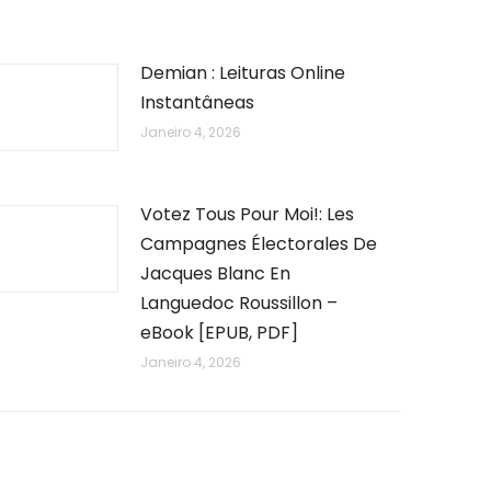
Demian : Leituras Online
Instantâneas
Janeiro 4, 2026
Votez Tous Pour Moi!: Les
Campagnes Électorales De
Jacques Blanc En
Languedoc Roussillon –
eBook [EPUB, PDF]
Janeiro 4, 2026