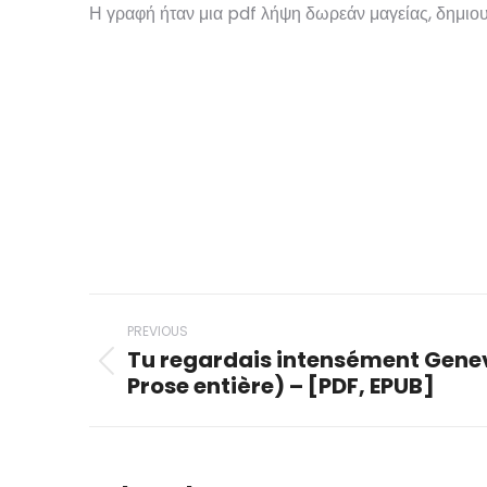
Η γραφή ήταν μια pdf λήψη δωρεάν μαγείας, δημιο
Post
PREVIOUS
navigation
Tu regardais intensément Genev
Previous
Prose entière) – [PDF, EPUB]
post: