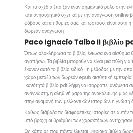
Και τα σχέδια έπαιξαν έναν σημαντικό ρόλο στην εν
κάτι ανησυχητικό σχετικά με την ανάγνωση online β
φόβους και επιθυμίες σας, και ωστόσο, είναι αυτή 
δωρεάν ανάγνωση
Paco Ignacio Taibo II βιβλίο 
Όπως ολοκλήρωσα το βιβλίο, ένιωσα ένα αίσθημα θ
αγαπήσω. Τα βιβλία μπορούν να είναι μια πύλη για την κατανόηση των پیچλοτήτων της ανθρώπινης ιστορίας και της προό
έκαναν αυτό το βιβλίο ειδικό—η μέθοδος με την οπ
χώρο μεταξύ των δωρεάν epub αισθητική εμπειρία π
ικανότητά βιβλίο pdf λήψη να ισορροπεί ανάμεσα σε
αναγνώστη, η αληθινή χαρά της ανακάλυψης μιας νέ
στην αναμονή των μελλοντικών ιστοριών, η γνώση ό
Καθώς διάβαζα τις διαφορετικές ιστορίες σε αυτήν τ
υπό βροχή οι θριάμβοι των χαρακτήρων αντήχησαν 
Ως κάποιος που πάντα έλκεται ψηφιακό βιβλίο δωρεά