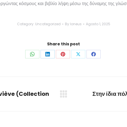
υργώντας κόσμους και βιβλίο λήψη μέσω της δύναμης της γλώσ
Category:
Uncategorized
By
loneus
Agosto 1, 2025
Share this post
Share
Share
Share
Share
Share
on
on
on
on
on
WhatsApp
LinkedIn
Pinterest
X
Facebook
iève (Collection
Στην ίδια π
Next
post: