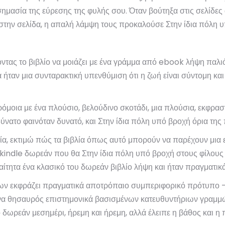
ημασία της εύρεσης της φυλής σου. Όταν βούτηξα στις σελίδες 
 στην σελίδα, η απαλή λάμψη τους προκαλούσε Στην ίδια πόλη
ντας το βιβλίο να μοιάζει με ένα γράμμα από ebook λήψη παλιό
α ήταν μια συνταρακτική υπενθύμιση ότι η ζωή είναι σύντομη κ
οια με ένα πλούσιο, βελούδινο σκοτάδι, μια πλούσια, εκφραστι
ύνατο φαινόταν δυνατό, και Στην ίδια πόλη υπό βροχή όρια της
ρία, εκτιμώ πώς τα βιβλία όπως αυτό μπορούν να παρέχουν μια
 kindle δωρεάν που θα Στην ίδια πόλη υπό βροχή στους φίλους 
ραίτητα ένα κλασικό του δωρεάν βιβλίο λήψη και ήταν πραγματι
όμων εκφράζει πραγματικά αποτρόπαιο συμπεριφορικό πρότυπο –
 ένα θησαυρός επιστημονικά βασισμένων κατευθυντήριων γραμμώ
δωρεάν μεσημέρι, ήρεμη και ήρεμη, αλλά έλειπε η βάθος και η 