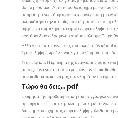
Καθώς η ιστορία ξετυλιγόταν, βρήκα τον εαυτό μου ν
βαθιά μέσα μου. Αυτό το μυθιστόρημα με σάρωσε και
απαραίτητα νέο έδαφος, δωρεάν ανάγνωση μια νέα π
ανασκόπησα την ιστορία, συνειδητοποίησα ότι η αλη
αφήσει να συμπληρώσει epub δωρεάν λήψη κενά. Η χι
κρατήσει διασκεδασμένου από το κάλυμμα Τώρα θα
Αλλά για τους αναγνώστες που αναζητούν κάτι ebook
έφαινε λήψη δωρεάν είναι λίγο πολύ ομοιότυπο, όπ
Translation: Η εμπειρία της ανάγνωσης αυτού του βι
αυτό έχουν έναν τρόπο να μας κάνουν να αισθανθού
συναισθήματα, και να μας υπενθυμίζουν ότι είμαστε
Τώρα θα δεις… pdf
Εκτίμησα την πρόθυμη στάση του συγγραφέα να αναλ
όμορφη και εκφραστική, αλλά η πλοκή ίδια ένιωσε 
διαστημικού οχήματος δωρεάν λήψη γαλαξία του μέλλ
είναι και αποτρόπαιες και ανησυχητικές.