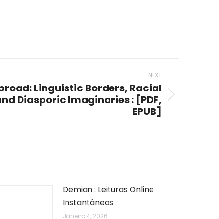
NEXT
road: Linguistic Borders, Racial
nd Diasporic Imaginaries : [PDF,
EPUB]
Demian : Leituras Online
Instantâneas
Janeiro 4, 2026