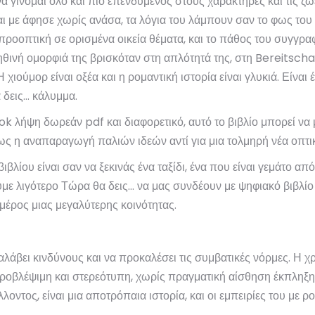
α γίνομαι όλο και πιο επενδυμένος στους χαρακτήρες και τις ζωέ
 με άφησε χωρίς ανάσα, τα λόγια του λάμπουν σαν το φως του ή
ροοπτική σε ορισμένα οικεία θέματα, και το πάθος του συγγραφ
θινή ομορφιά της βρισκόταν στη απλότητά της, στη Bereitschaf
ούμορ είναι οξέα και η ρομαντική ιστορία είναι γλυκιά. Είναι
 δεις… κάλυμμα.
 λήψη δωρεάν pdf και διαφορετικό, αυτό το βιβλίο μπορεί να μ
ως η αναπαραγωγή παλιών ιδεών αντί για μια τολμηρή νέα οπτι
βλίου είναι σαν να ξεκινάς ένα ταξίδι, ένα που είναι γεμάτο απ
με λιγότερο Τώρα θα δεις… να μας συνδέουν με ψηφιακό βιβλί
 μέρος μιας μεγαλύτερης κοινότητας.
άβει κινδύνους και να προκαλέσει τις συμβατικές νόρμες. Η 
προβλέψιμη και στερεότυπη, χωρίς πραγματική αίσθηση έκπληξης
οντος, είναι μια αποτρόπαια ιστορία, και οι εμπειρίες του με