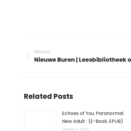
Post
navigation
PREVIOUS
Nieuwe Buren | Leesbibliotheek
Previous
post:
Related Posts
Echoes of You: Paranormal
New Adult : (E-Book, EPUB)
Janeiro 4, 2026