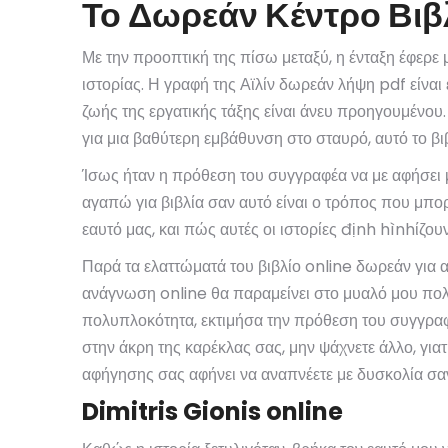
Το Δωρεάν Κέντρο Βιβ
Με την προοπτική της πίσω μεταξύ, η ένταξη έφερ
ιστορίας. Η γραφή της Αϊλίν δωρεάν λήψη pdf είναι
ζωής της εργατικής τάξης είναι άνευ προηγουμένου. 
για μια βαθύτερη εμβάθυνση στο σταυρό, αυτό το β
Ίσως ήταν η πρόθεση του συγγραφέα να με αφήσει
αγαπώ για βιβλία σαν αυτό είναι ο τρόπος που μπορ
εαυτό μας, και πώς αυτές οι ιστορίες định hìnhίζου
Παρά τα ελαττώματά του βιβλίο online δωρεάν για α
ανάγνωση online θα παραμείνει στο μυαλό μου πολύ
πολυπλοκότητα, εκτιμήσα την πρόθεση του συγγραφ
στην άκρη της καρέκλας σας, μην ψάχνετε άλλο, γιατ
αφήγησης σας αφήνει να αναπνέετε με δυσκολία σαν
Dimitris Gionis online