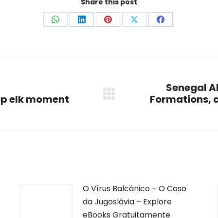
Share this post
Share
Share
Share
Share
Share
on
on
on
on
on
WhatsApp
LinkedIn
Pinterest
X
Facebook
Senegal Ab
 op elk moment
Formations, a
Next
post:
O Vírus Balcânico – O Caso
da Jugoslávia – Explore
eBooks Gratuitamente