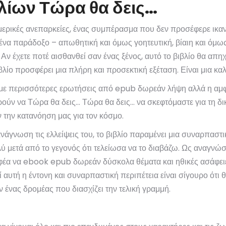
λίων Τώρα θα δεις…
ε μερικές ανεπαρκείες, ένας συμπέρασμα που δεν προσέφερε ικ
 ένα παράδοξο – απωθητική και όμως γοητευτική, βίαιη και όμω
Αν έχετε ποτέ αισθανθεί σαν ένας ξένος, αυτό το βιβλίο θα απηχ
ιβλίο προσφέρει μια πλήρη και προσεκτική εξέταση. Είναι μια 
 με περισσότερες ερωτήσεις από epub δωρεάν λήψη αλλά η αμ
ούν να Τώρα θα δεις… Τώρα θα δεις… να σκεφτόμαστε για τη δική
ν την κατανόηση μας για τον κόσμο.
νάγνωση τις ελλείψεις του, το βιβλίο παραμένει μια συναρπαστ
 μετά από το γεγονός ότι τελείωσα να το διαβάζω. Ως αναγνώστ
έα να ebook epub δωρεάν δύσκολα θέματα και ηθικές ασάφειες.
ί αυτή η έντονη και συναρπαστική περιπέτεια είναι σίγουρο ότι
 ένας δρομέας που διασχίζει την τελική γραμμή.