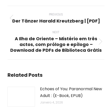
WhatsApp
LinkedIn
Pinterest
X
Facebook
Post
navigation
PREVIOUS
Der Tänzer Harald Kreutzberg | [PDF]
Previous
post:
NEXT
A Ilha de Oriente – Mistério em três
actos, com prólogo e epílogo –
Next
Download de PDFs de Biblioteca Grátis
post:
Related Posts
Echoes of You: Paranormal New
Adult : (E-Book, EPUB)
Janeiro 4, 2026