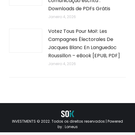
comunicação escrita :
Downloads de PDFs Grátis
Janeiro 4, 2026
Votez Tous Pour Moi!: Les
Campagnes Électorales De
Jacques Blanc En Languedoc
Roussillon – eBook [EPUB, PDF]
Janeiro 4, 2026
INVESTMENTS © 2022. Todos os direitos reservados | Powered
by.:
Loneus