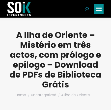
Search:
A Ilha de Oriente –
Mistério em três
actos, com prólogo e
epílogo – Download
de PDFs de Biblioteca
Grátis
You are here:
Home
Uncategorized
A Ilha de Oriente –…