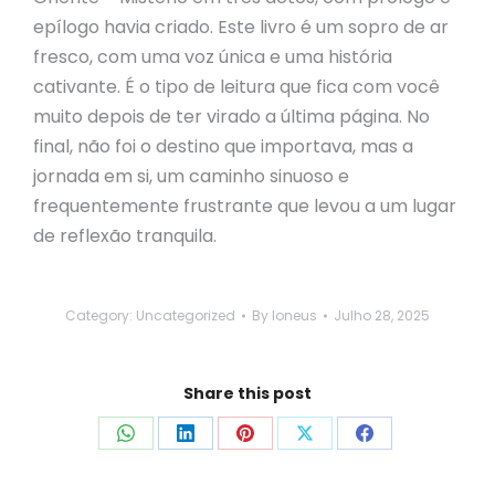
epílogo havia criado. Este livro é um sopro de ar
fresco, com uma voz única e uma história
cativante. É o tipo de leitura que fica com você
muito depois de ter virado a última página. No
final, não foi o destino que importava, mas a
jornada em si, um caminho sinuoso e
frequentemente frustrante que levou a um lugar
de reflexão tranquila.
Category:
Uncategorized
By
loneus
Julho 28, 2025
Share this post
Share
Share
Share
Share
Share
on
on
on
on
on