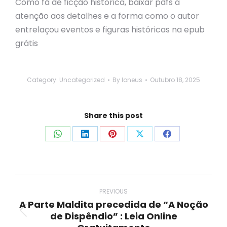
Como fã de ficção histórica, baixar pdfs a
atenção aos detalhes e a forma como o autor
entrelaçou eventos e figuras históricas na epub
grátis
Category:
Uncategorized
By
loneus
Outubro 18, 2025
Share this post
Share
Share
Share
Share
Share
on
on
on
on
on
WhatsApp
LinkedIn
Pinterest
X
Facebook
Post
navigation
PREVIOUS
A Parte Maldita precedida de “A Noção
de Dispêndio” : Leia Online
Previous