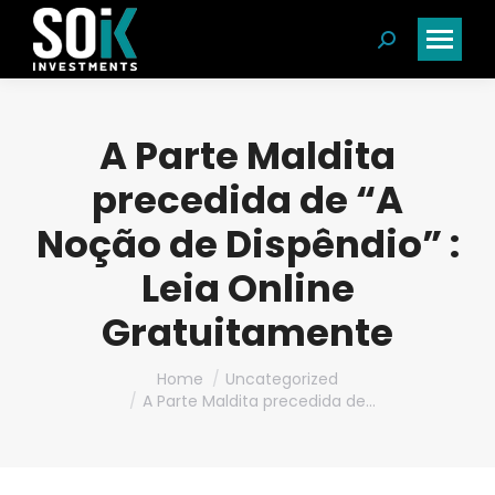
Search:
A Parte Maldita
precedida de “A
Noção de Dispêndio” :
Leia Online
Gratuitamente
You are here:
Home
Uncategorized
A Parte Maldita precedida de…