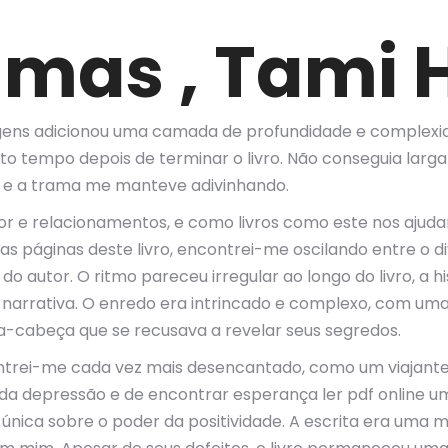
mas , Tami 
ens adicionou uma camada de profundidade e complexidad
ito tempo depois de terminar o livro. Não conseguia larga
a, e a trama me manteve adivinhando.
mor e relacionamentos, e como livros como este nos ajud
s páginas deste livro, encontrei-me oscilando entre o d
 do autor. O ritmo pareceu irregular ao longo do livro, 
 narrativa. O enredo era intrincado e complexo, com uma
a-cabeça que se recusava a revelar seus segredos.
ontrei-me cada vez mais desencantado, como um viajan
o da depressão e de encontrar esperança ler pdf online
única sobre o poder da positividade. A escrita era uma mi