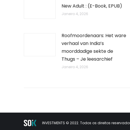
New Adult : (E-Book, EPUB)
Janeiro 4, 2026
Roofmoordenaars: Het ware
verhaal van India’s
moorddadige sekte de
Thugs – Je leesarchief
Janeiro 4, 2026
INVESTMENTS © 2022. Todos os direitos reservados