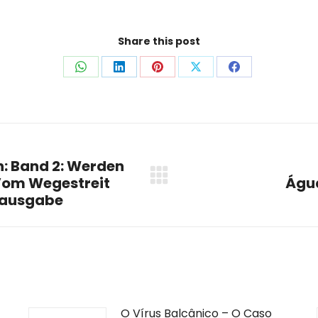
Share this post
Share
Share
Share
Share
Share
on
on
on
on
on
WhatsApp
LinkedIn
Pinterest
X
Facebook
: Band 2: Werden
Vom Wegestreit
Água
Next
tausgabe
post:
O Vírus Balcânico – O Caso