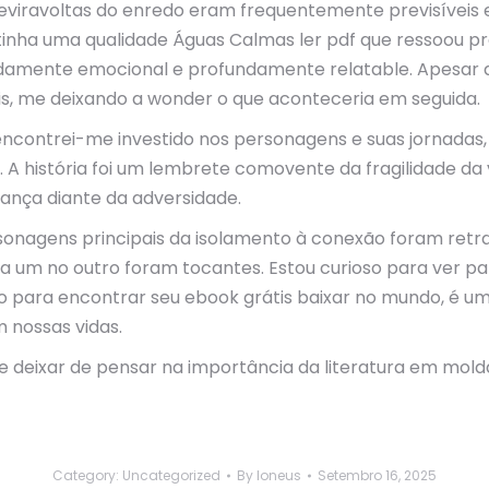
viravoltas do enredo eram frequentemente previsíveis 
ia tinha uma qualidade Águas Calmas ler pdf que ressoou
nte emocional e profundamente relatable. Apesar das 
s, me deixando a wonder o que aconteceria em seguida.
a, encontrei-me investido nos personagens e suas jornadas
. A história foi um lembrete comovente da fragilidade da
ança diante da adversidade.
rsonagens principais da isolamento à conexão foram retr
a um no outro foram tocantes. Estou curioso para ver par
do para encontrar seu ebook grátis baixar no mundo, é 
m nossas vidas.
pude deixar de pensar na importância da literatura em m
Category:
Uncategorized
By
loneus
Setembro 16, 2025