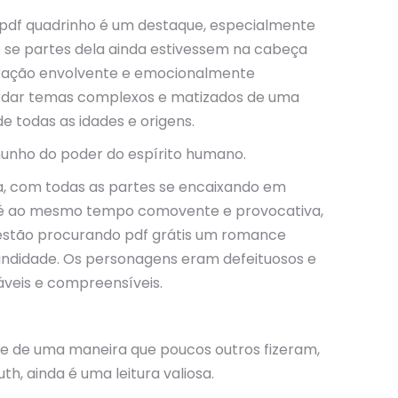
er pdf quadrinho é um destaque, especialmente
 se partes dela ainda estivessem na cabeça
loração envolvente e emocionalmente
bordar temas complexos e matizados de uma
 todas as idades e origens.
temunho do poder do espírito humano.
a, com todas as partes se encaixando em
va é ao mesmo tempo comovente e provocativa,
estão procurando pdf grátis um romance
ndidade. Os personagens eram defeituosos e
áveis e compreensíveis.
nte de uma maneira que poucos outros fizeram,
h, ainda é uma leitura valiosa.