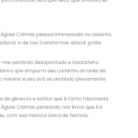
a cativante, se imperfeita, que brilhava ler
a Águas Calmas pessoa interessada no assunto.
 educar e de nos transformar ebook grátis
o-me sentindo desapontado e insatisfeito.
o tenro que empurra seu caminho através da
m o menino e seu avô se sentindo plenamente
ra de gêneros e estilos que é tanto fascinante
guas Calmas pensando nos livros que li e
 com sua mistura única de história,