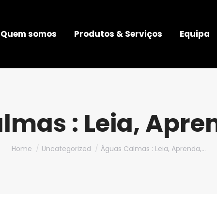
Quem somos
Produtos & Serviços
Equipa
mas : Leia, Apre
You are here:
Home
Uncategorized
Águas Calmas : Leia, Aprenda,…