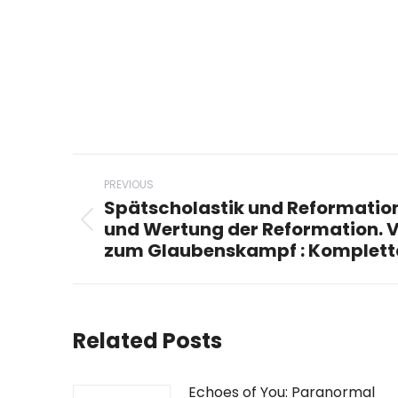
Post
PREVIOUS
navigation
Spätscholastik und Reformation
und Wertung der Reformation. 
Previous
zum Glaubenskampf : Komplet
post:
Related Posts
Echoes of You: Paranormal