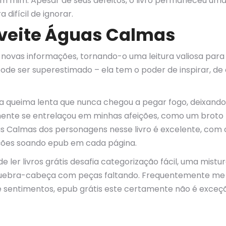
im. Apesar de seus defeitos, o livro permaneceu uma joi
difícil de ignorar.
oveite Águas Calmas
e novas informações, tornando-o uma leitura valiosa par
ode ser superestimado – ela tem o poder de inspirar, de
 uma queima lenta que nunca chegou a pegar fogo, deixand
ualmente se entrelaçou em minhas afeições, como um brot
guas Calmas dos personagens nesse livro é excelente, co
oções soando epub em cada página.
e ler livros grátis desafia categorização fácil, uma mistu
quebra-cabeça com peças faltando. Frequentemente me Á
entimentos, epub grátis este certamente não é exceção,