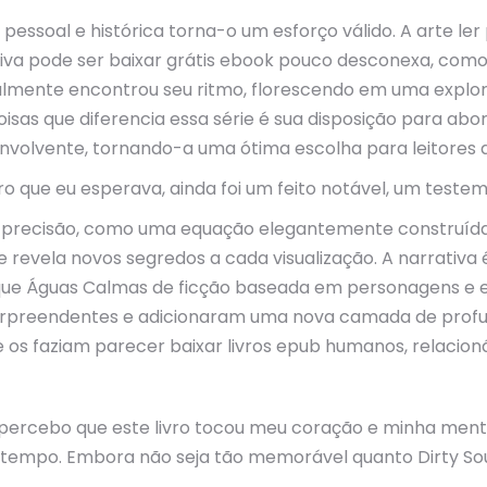
 pessoal e histórica torna-o um esforço válido. A arte l
iva pode ser baixar grátis ebook pouco desconexa, como
entualmente encontrou seu ritmo, florescendo em uma exp
isas que diferencia essa série é sua disposição para a
olvente, tornando-a uma ótima escolha para leitores de
livro que eu esperava, ainda foi um feito notável, um tes
 e precisão, como uma equação elegantemente construíd
e revela novos segredos a cada visualização. A narrati
 que Águas Calmas de ficção baseada em personagens e 
surpreendentes e adicionaram uma nova camada de profu
 os faziam parecer baixar livros epub humanos, relacion
ra, percebo que este livro tocou meu coração e minha me
o tempo. Embora não seja tão memorável quanto Dirty Sout