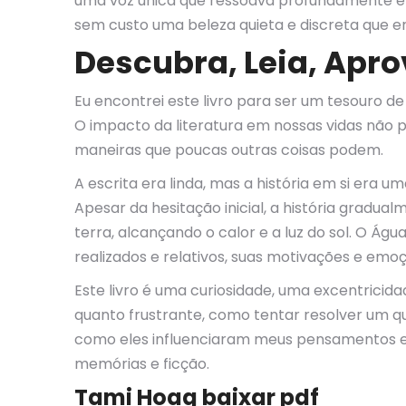
uma voz única que ressoava profundamente em m
sem custo uma beleza quieta e discreta que era 
Descubra, Leia, Apr
Eu encontrei este livro para ser um tesouro d
O impacto da literatura em nossas vidas não p
maneiras que poucas outras coisas podem.
A escrita era linda, mas a história em si era
Apesar da hesitação inicial, a história grad
terra, alcançando o calor e a luz do sol. O Á
realizados e relativos, suas motivações e em
Este livro é uma curiosidade, uma excentricidad
quanto frustrante, como tentar resolver um 
como eles influenciaram meus pensamentos e s
memórias e ficção.
Tami Hoag baixar pdf