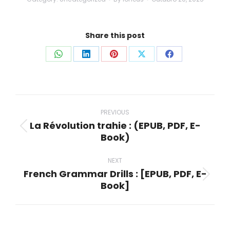
Share this post
Share
Share
Share
Share
Share
on
on
on
on
on
WhatsApp
LinkedIn
Pinterest
X
Facebook
Post
navigation
PREVIOUS
La Révolution trahie : (EPUB, PDF, E-
Previous
Book)
post:
NEXT
French Grammar Drills : [EPUB, PDF, E-
Next
Book]
post: