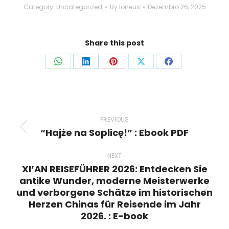
Category:
Uncategorized
By
loneus
Dezembro 26, 2025
Share this post
Share
Share
Share
Share
Share
on
on
on
on
on
WhatsApp
LinkedIn
Pinterest
X
Facebook
Post
navigation
PREVIOUS
“Hajże na Soplicę!” : Ebook PDF
Previous
post:
NEXT
XI’AN REISEFÜHRER 2026: Entdecken Sie
antike Wunder, moderne Meisterwerke
und verborgene Schätze im historischen
Next
Herzen Chinas für Reisende im Jahr
post:
2026. : E-book