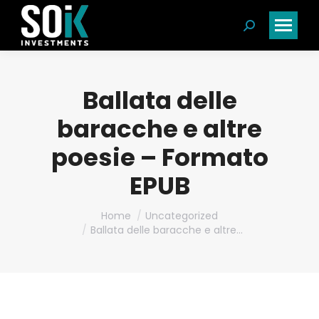
Search:
Ballata delle
baracche e altre
poesie – Formato
EPUB
You are here:
Home
Uncategorized
Ballata delle baracche e altre…