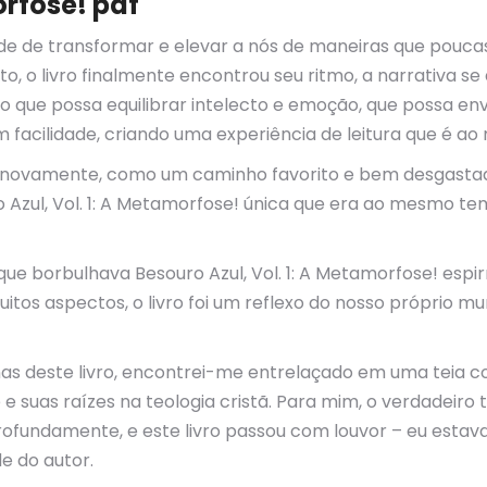
orfose! pdf
e de transformar e elevar a nós de maneiras que poucas o
to, o livro finalmente encontrou seu ritmo, a narrativa s
vro que possa equilibrar intelecto e emoção, que possa e
com facilidade, criando uma experiência de leitura que é
 e novamente, como um caminho favorito e bem desgasta
 Azul, Vol. 1: A Metamorfose! única que era ao mesmo t
is que borbulhava Besouro Azul, Vol. 1: A Metamorfose! esp
s aspectos, o livro foi um reflexo do nosso próprio mun
nas deste livro, encontrei-me entrelaçado em uma teia co
suas raízes na teologia cristã. Para mim, o verdadeiro 
ofundamente, e este livro passou com louvor – eu estava
e do autor.