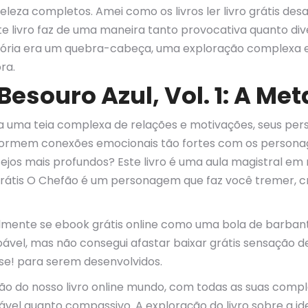
beleza completos. Amei como os livros ler livro grátis de
 livro faz de uma maneira tanto provocativa quanto divert
stória era um quebra-cabeça, uma exploração complexa 
ra.
Besouro Azul, Vol. 1: A M
 era uma teia complexa de relações e motivações, seus p
s formem conexões emocionais tão fortes com os personag
jos mais profundos? Este livro é uma aula magistral em
 grátis O Chefão é um personagem que faz você tremer, 
mente se ebook grátis online como uma bola de barbante,
ável, mas não consegui afastar baixar grátis sensação de
ose! para serem desenvolvidos.
xão do nosso livro online mundo, com todas as suas compl
ável quanto compassivo. A exploração do livro sobre a i