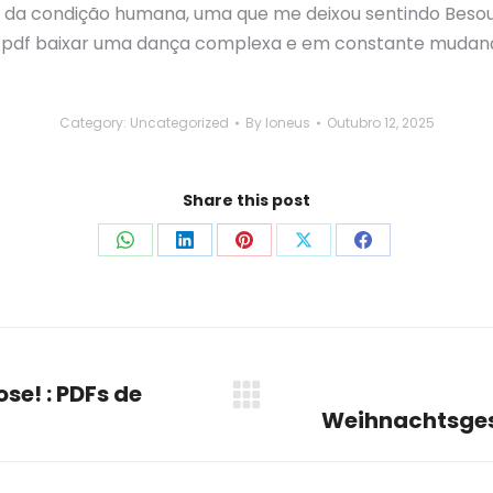
da condição humana, uma que me deixou sentindo Besouro
, pdf baixar uma dança complexa e em constante mudan
Category:
Uncategorized
By
loneus
Outubro 12, 2025
Share this post
Share
Share
Share
Share
Share
on
on
on
on
on
WhatsApp
LinkedIn
Pinterest
X
Facebook
se! : PDFs de
Next
Weihnachtsgesc
post: