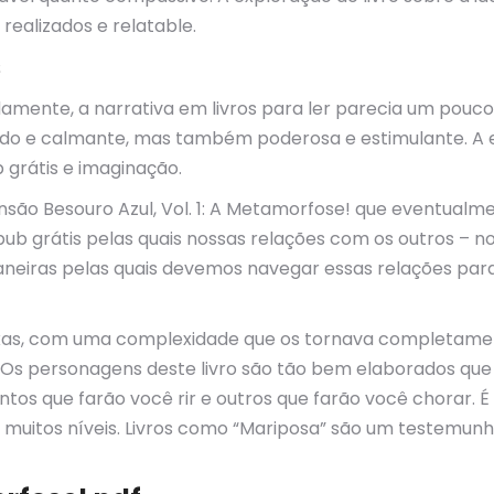
ealizados e relatable.
s
mente, a narrativa em livros para ler parecia um pouco 
do e calmante, mas também poderosa e estimulante. A e
 grátis e imaginação.
ensão Besouro Azul, Vol. 1: A Metamorfose! que eventual
epub grátis pelas quais nossas relações com os outros – n
neiras pelas quais devemos navegar essas relações para
as, com uma complexidade que os tornava completamen
Os personagens deste livro são tão bem elaborados que 
s que farão você rir e outros que farão você chorar. É
m muitos níveis. Livros como “Mariposa” são um testemunh