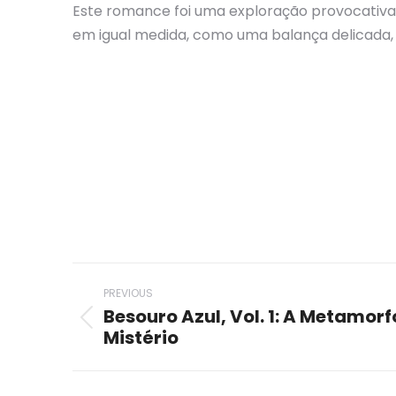
Este romance foi uma exploração provocativa 
em igual medida, como uma balança delicada
Post
PREVIOUS
navigation
Besouro Azul, Vol. 1: A Metamorfo
Previous
Mistério
post: