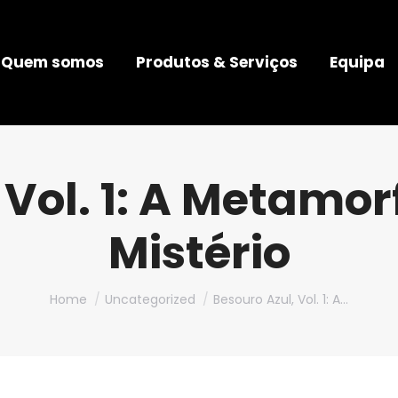
Quem somos
Produtos & Serviços
Equipa
Vol. 1: A Metamor
Mistério
You are here:
Home
Uncategorized
Besouro Azul, Vol. 1: A…