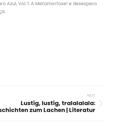
 Azul, Vol. 1: A Metamorfose! e desespero
ça.
NEXT
Lustig, lustig, tralalalala:
hichten zum Lachen | Literatur