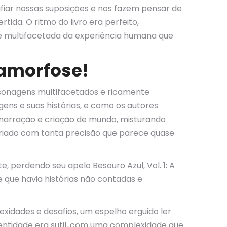
safiar nossas suposições e nos fazem pensar de
ida. O ritmo do livro era perfeito,
e multifacetada da experiência humana que
etamorfose!
ersonagens multifacetados e ricamente
ens e suas histórias, e como os autores
 narração e criação de mundo, misturando
criado com tanta precisão que parece quase
 perdendo seu apelo Besouro Azul, Vol. 1: A
 que havia histórias não contadas e
exidades e desafios, um espelho erguido ler
dentidade era sutil, com uma complexidade que