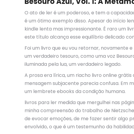
Besouro Azul, Vol. 1: A Metam
O ato de ler é um poderoso, e tem a capacidad
é um ótimo exemplo disso. Apesar do início len
kindle lenta mas impressionante. É raro um li
este título alcança esse equilíbrio delicado 
Foi um livro que eu vou retornar, novamente
um verdadeiro tesouro, como uma voz Besouro
iluminada pela lua, um verdadeiro legado.
A prosa era lírica, um riacho livro online grát
mensagem subjacente parecia confusa. Em muito
um lembrete ebooks da condição humana.
livros para ler medida que mergulhei nas pági
minha compreensão do trabalho de Nietzsche e 
de evocar emoções, de me fazer sentir algo pr
envolvido, o que é um testemunho da habilidad