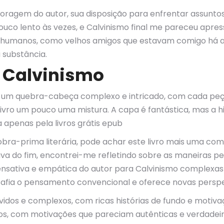
 coragem do autor, sua disposição para enfrentar assuntos 
ouco lento às vezes, e Calvinismo final me pareceu apre
 humanos, como velhos amigos que estavam comigo há an
 substância.
 Calvinismo
mo um quebra-cabeça complexo e intricado, com cada peç
livro um pouco uma mistura. A capa é fantástica, mas a hi
a apenas pela livros grátis epub
bra-prima literária, pode achar este livro mais uma compa
va do fim, encontrei-me refletindo sobre as maneiras pel
pensativa e empática do autor para Calvinismo complexas
esafia o pensamento convencional e oferece novas perspe
vidos e complexos, com ricas histórias de fundo e motiv
, com motivações que pareciam autênticas e verdadeira