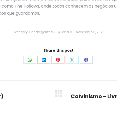
na como The Hollows, onde todos conhecem os negócios u
dos que guardamos.
Category:
Uncategorized
By
loneus
Novembro 6, 2025
Share this post
Share
Share
Share
Share
Share
on
on
on
on
on
WhatsApp
LinkedIn
Pinterest
X
Facebook
k)
Calvinismo – Liv
Next
post: