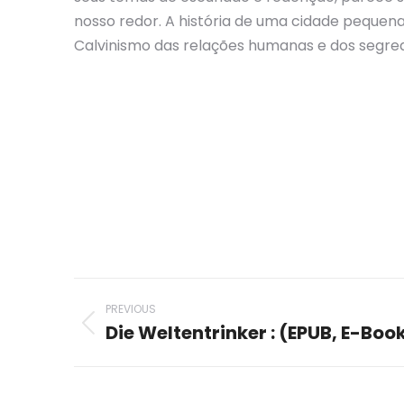
nosso redor. A história de uma cidade peque
Calvinismo das relações humanas e dos segre
Post
PREVIOUS
navigation
Die Weltentrinker : (EPUB, E-Boo
Previous
post: