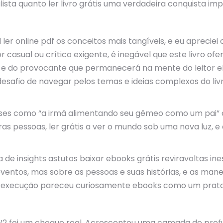
lista quanto ler livro grátis uma verdadeira conquista im
ler online pdf os conceitos mais tangíveis, e eu apreciei
or casual ou crítico exigente, é inegável que este livro of
lo e do provocante que permanecerá na mente do leitor e
 o desafio de navegar pelos temas e ideias complexos do 
ases como “a irmã alimentando seu gêmeo como um pai” c
s pessoas, ler grátis a ver o mundo sob uma nova luz, e
a de insights astutos baixar ebooks grátis reviravoltas i
eventos, mas sobre as pessoas e suas histórias, e as man
, a execução pareceu curiosamente ebooks como um prato
W2 foi um choque real. Acrescentou uma camada de prof