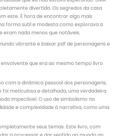
pletamente divertida. Os segredos da casa
m este. É hora de encontrar algo mais
s na forma sutil e modesta como explorava a
e eram nada menos que notáveis.
undo vibrante e baixar pdf de personagens e
 e envolvente que era ao mesmo tempo livro
aso com a dinâmica pessoal dos personagens,
foi meticulosa e detalhada, uma verdadeira
odo impecável. O uso de simbolismo na
undidade e complexidade à narrativa, como uma
completamente seus temas. Este livro, com
udar a processar e dar sentido ao mundo ao