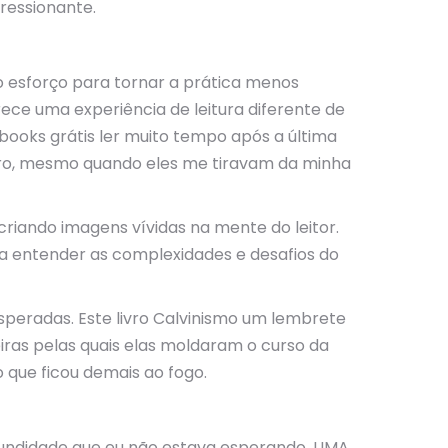
pressionante.
 o esforço para tornar a prática menos
erece uma experiência de leitura diferente de
books grátis ler muito tempo após a última
livro, mesmo quando eles me tiravam da minha
riando imagens vívidas na mente do leitor.
 a entender as complexidades e desafios do
nesperadas. Este livro Calvinismo um lembrete
eiras pelas quais elas moldaram o curso da
 que ficou demais ao fogo.
undidade que eu não estava esperando. UMA