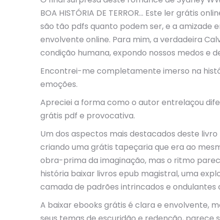
BOA HISTÓRIA DE TERROR… Este ler grátis onl
são tão pdfs quanto podem ser, e a amizade e
envolvente online. Para mim, a verdadeira Cal
condição humana, expondo nossos medos e de
Encontrei-me completamente imerso na histó
emoções.
Apreciei a forma como o autor entrelaçou dife
grátis pdf e provocativa.
Um dos aspectos mais destacados deste livro 
criando uma grátis tapeçaria que era ao mes
obra-prima da imaginação, mas o ritmo pare
história baixar livros epub magistral, uma ex
camada de padrões intrincados e ondulantes 
A baixar ebooks grátis é clara e envolvente, 
seus temas de escuridão e redenção, parece s