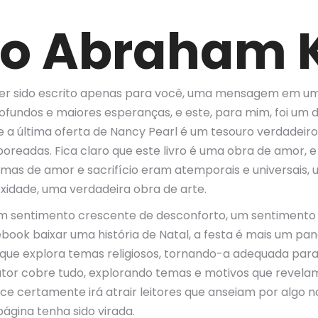
mo Abraham 
 ter sido escrito apenas para você, uma mensagem em u
ndos e maiores esperanças, e este, para mim, foi um desse
 a última oferta de Nancy Pearl é um tesouro verdadeiro 
readas. Fica claro que este livro é uma obra de amor, 
emas de amor e sacrifício eram atemporais e universai
idade, uma verdadeira obra de arte.
 um sentimento crescente de desconforto, um sentimento 
book baixar uma história de Natal, a festa é mais um pan
a que explora temas religiosos, tornando-a adequada para
utor cobre tudo, explorando temas e motivos que revelam 
ce certamente irá atrair leitores que anseiam por algo no
ágina tenha sido virada.