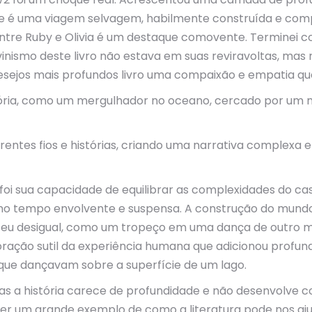
ine é uma viagem selvagem, habilmente construída e com
ntre Ruby e Olivia é um destaque comovente. Terminei co
vinismo deste livro não estava em suas reviravoltas, ma
sejos mais profundos livro uma compaixão e empatia qu
ria, como um mergulhador no oceano, cercado por um m
rentes fios e histórias, criando uma narrativa complexa
foi sua capacidade de equilibrar as complexidades do c
mo tempo envolvente e suspensa. A construção do mundo 
ceu desigual, como um tropeço em uma dança de outro m
ploração sutil da experiência humana que adicionou prof
que dançavam sobre a superfície de um lago.
mas a história carece de profundidade e não desenvolve 
er um grande exemplo de como a literatura pode nos aj