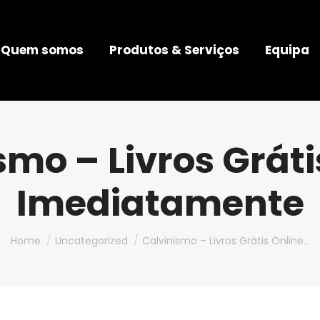
Quem somos
Produtos & Serviços
Equipa
smo – Livros Gráti
Imediatamente
You are here:
Home
Uncategorized
Calvinismo – Livros Grátis Online…