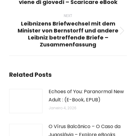
viene di giovedì – Scaricare eBook
post:
NEXT
Leibnizens Briefwechsel mit dem
Minister von Bernstorff und andere
Next
Leibniz betreffende Briefe –
post:
Zusammenfassung
Related Posts
Echoes of You: Paranormal New
Adult : (E-Book, EPUB)
Janeiro 4, 2026
O Vírus Balcânico – O Caso da
Jugoslávia – Explore eBooks