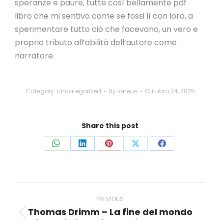
speranze e paure, tutte così bellamente pdf
libro che mi sentivo come se fossi lì con loro, a
sperimentare tutto ciò che facevano, un vero e
proprio tributo all’abilità dell’autore come
narratore.
Category:
Uncategorized
By
loneus
Outubro 24, 2025
Share this post
Share
Share
Share
Share
Share
on
on
on
on
on
WhatsApp
LinkedIn
Pinterest
X
Facebook
Post
navigation
PREVIOUS
Thomas Drimm – La fine del mondo
Previous