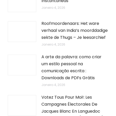
Instantâneas
Janeiro 4, 2026
Roofmoordenaars: Het ware
verhaal van India’s moorddadige
sekte de Thugs – Je leesarchief
Janeiro 4, 2026
A arte da palavra: como criar
um estilo pessoal na
comunicação escrita :
Downloads de PDFs Grátis
Janeiro 4, 2026
Votez Tous Pour Moi!: Les
Campagnes Électorales De
Jacques Blanc En Languedoc