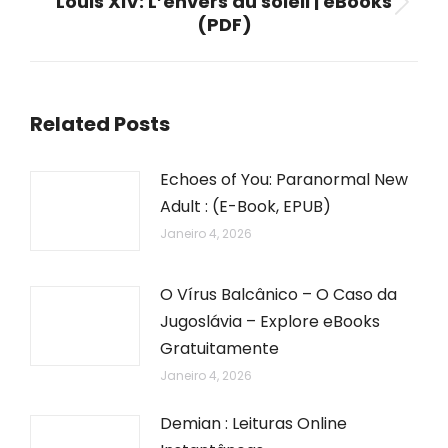
Louis XIV: L’envers du soleil | eBooks
Next
(PDF)
post:
Related Posts
Echoes of You: Paranormal New
Adult : (E-Book, EPUB)
Janeiro 4, 2026
O Vírus Balcânico – O Caso da
Jugoslávia – Explore eBooks
Gratuitamente
Janeiro 4, 2026
Demian : Leituras Online