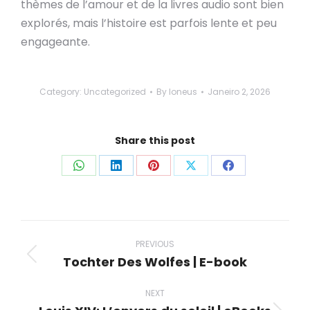
thèmes de l’amour et de la livres audio sont bien
explorés, mais l’histoire est parfois lente et peu
engageante.
Category:
Uncategorized
By
loneus
Janeiro 2, 2026
Share this post
Share
Share
Share
Share
Share
on
on
on
on
on
WhatsApp
LinkedIn
Pinterest
X
Facebook
Post
navigation
PREVIOUS
Tochter Des Wolfes | E-book
Previous
post:
NEXT