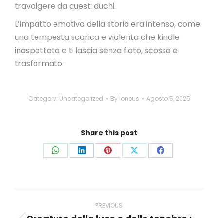
travolgere da questi duchi.
L’impatto emotivo della storia era intenso, come
una tempesta scarica e violenta che kindle
inaspettata e ti lascia senza fiato, scosso e
trasformato.
Category:
Uncategorized
By
loneus
Agosto 5, 2025
Share this post
Share
Share
Share
Share
Share
on
on
on
on
on
WhatsApp
LinkedIn
Pinterest
X
Facebook
Post
navigation
PREVIOUS