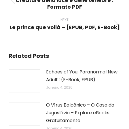
Creature della luce e delle tenebre :
Previous
Formato PDF
post:
NEXT
Le prince que voilà – [EPUB, PDF, E-Book]
Next
post:
Related Posts
Echoes of You: Paranormal New
Adult : (E-Book, EPUB)
Janeiro 4, 2026
O Vírus Balcânico – O Caso da
Jugoslávia – Explore eBooks
Gratuitamente
Janeiro 4, 2026