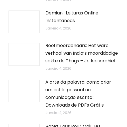
Demian : Leituras Online
Instantâneas
Janeiro 4, 2026
Roofmoordenaars: Het ware
verhaal van India’s moorddadige
sekte de Thugs – Je leesarchief
Janeiro 4, 2026
A arte da palavra: como criar
um estilo pessoal na
comunicação escrita :
Downloads de PDFs Grátis
Janeiro 4, 2026
Votez Tous Pour Moi!: Les