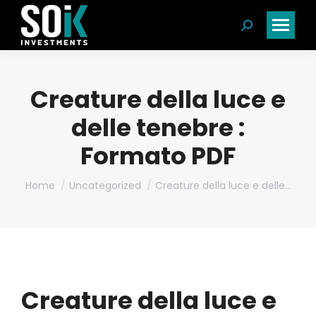
Search:
Creature della luce e
delle tenebre :
Formato PDF
You are here:
Home
Uncategorized
Creature della luce e delle…
Creature della luce e