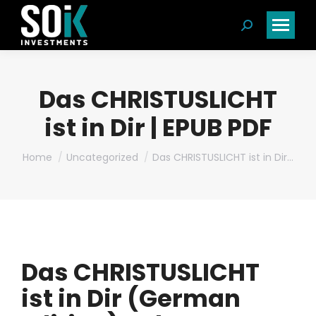
Search:
Das CHRISTUSLICHT
ist in Dir | EPUB PDF
You are here:
Home
Uncategorized
Das CHRISTUSLICHT ist in Dir…
Das CHRISTUSLICHT
ist in Dir (German