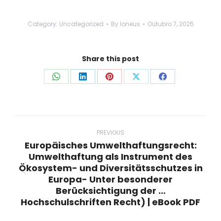
Category:
Uncategorized
By
loneus
Outubro 7, 2025
Share this post
Share
Share
Share
Share
Share
on
on
on
on
on
WhatsApp
LinkedIn
Pinterest
X
Facebook
Post
navigation
PREVIOUS
Europäisches Umwelthaftungsrecht:
Umwelthaftung als Instrument des
Ökosystem- und Diversitätsschutzes in
Previous
Europa- Unter besonderer
post:
Berücksichtigung der …
Hochschulschriften Recht) | eBook PDF