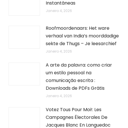
Instantâneas
Janeiro 4, 2026
Roofmoordenaars: Het ware
verhaal van India’s moorddadige
sekte de Thugs – Je leesarchief
Janeiro 4, 2026
A arte da palavra: como criar
um estilo pessoal na
comunicação escrita :
Downloads de PDFs Grátis
Janeiro 4, 2026
Votez Tous Pour Moi!: Les
Campagnes Électorales De
Jacques Blanc En Languedoc