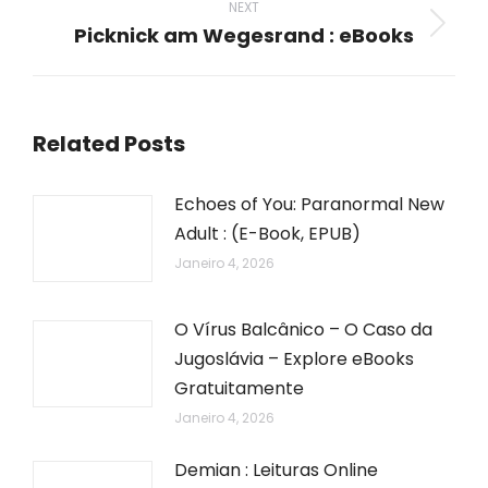
NEXT
Picknick am Wegesrand : eBooks
Next
post:
Related Posts
Echoes of You: Paranormal New
Adult : (E-Book, EPUB)
Janeiro 4, 2026
O Vírus Balcânico – O Caso da
Jugoslávia – Explore eBooks
Gratuitamente
Janeiro 4, 2026
Demian : Leituras Online