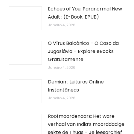
Echoes of You: Paranormal New
Adult : (E-Book, EPUB)
Janeiro 4, 2026
O Vírus Balcânico – O Caso da
Jugoslávia – Explore eBooks
Gratuitamente
Janeiro 4, 2026
Demian : Leituras Online
Instantâneas
Janeiro 4, 2026
Roofmoordenaars: Het ware
verhaal van India’s moorddadige
sekte de Thugs – Je leesarchief