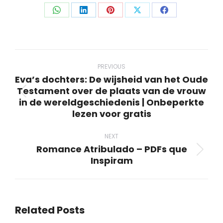
Share
Share
Share
Share
Share
on
on
on
on
on
WhatsApp
LinkedIn
Pinterest
X
Facebook
Post
navigation
PREVIOUS
Eva’s dochters: De wijsheid van het Oude
Testament over de plaats van de vrouw
Previous
in de wereldgeschiedenis | Onbeperkte
post:
lezen voor gratis
NEXT
Romance Atribulado – PDFs que
Next
Inspiram
post:
Related Posts