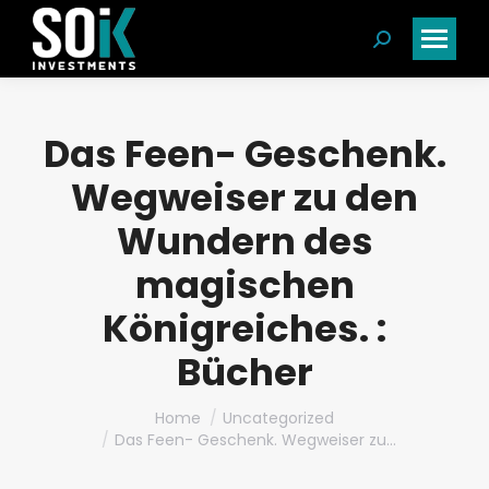
Search:
Das Feen- Geschenk.
Wegweiser zu den
Wundern des
magischen
Königreiches. :
Bücher
You are here:
Home
Uncategorized
Das Feen- Geschenk. Wegweiser zu…