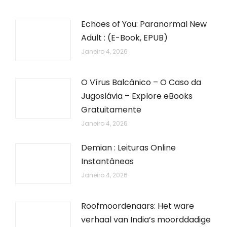
Echoes of You: Paranormal New
Adult : (E-Book, EPUB)
Janeiro 4, 2026
O Vírus Balcânico – O Caso da
Jugoslávia – Explore eBooks
Gratuitamente
Janeiro 4, 2026
Demian : Leituras Online
Instantâneas
Janeiro 4, 2026
Roofmoordenaars: Het ware
verhaal van India’s moorddadige