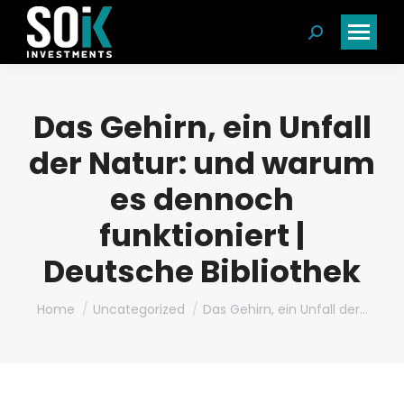
Search:
Das Gehirn, ein Unfall
der Natur: und warum
es dennoch
funktioniert |
Deutsche Bibliothek
You are here:
Home
Uncategorized
Das Gehirn, ein Unfall der…