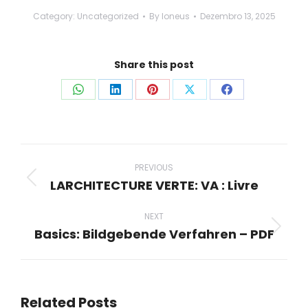
Category:
Uncategorized
By
loneus
Dezembro 13, 2025
Share this post
Share
Share
Share
Share
Share
on
on
on
on
on
WhatsApp
LinkedIn
Pinterest
X
Facebook
Post
navigation
PREVIOUS
LARCHITECTURE VERTE: VA : Livre
Previous
post:
NEXT
Basics: Bildgebende Verfahren – PDF
Next
post:
Related Posts