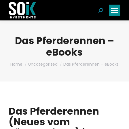
Search:
Das Pferderennen –
eBooks
You are here:
Home
Uncategorized
Das Pferderennen – eBooks
Das Pferderennen
(Neues vom