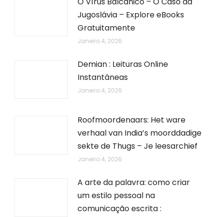
O Vírus Balcânico – O Caso da
Jugoslávia – Explore eBooks
Gratuitamente
Janeiro 4, 2026
Demian : Leituras Online
Instantâneas
Janeiro 4, 2026
Roofmoordenaars: Het ware
verhaal van India’s moorddadige
sekte de Thugs – Je leesarchief
Janeiro 4, 2026
A arte da palavra: como criar
um estilo pessoal na
comunicação escrita :