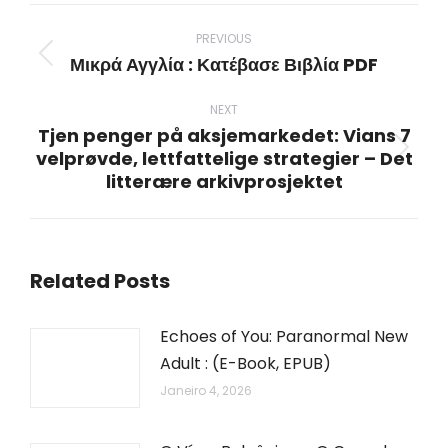
Post
navigation
PREVIOUS
Μικρά Αγγλία : Κατέβασε Βιβλία PDF
Previous
post:
NEXT
Tjen penger på aksjemarkedet: Vians 7
velprøvde, lettfattelige strategier – Det
Next
litterære arkivprosjektet
post:
Related Posts
Echoes of You: Paranormal New
Adult : (E-Book, EPUB)
Janeiro 4, 2026