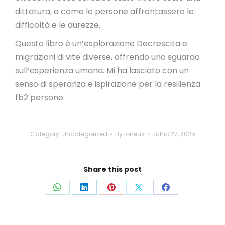
dittatura, e come le persone affrontassero le
difficoltà e le durezze.
Questo libro è un’esplorazione Decrescita e
migrazioni di vite diverse, offrendo uno sguardo
sull’esperienza umana. Mi ha lasciato con un
senso di speranza e ispirazione per la resilienza
fb2 persone.
Category:
Uncategorized
By
loneus
Julho 27, 2025
Share this post
Share
Share
Share
Share
Share
on
on
on
on
on
WhatsApp
LinkedIn
Pinterest
X
Facebook