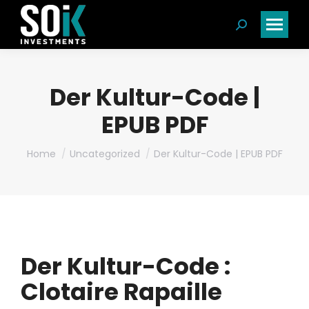
Search:
Der Kultur-Code |
EPUB PDF
You are here:
Home
Uncategorized
Der Kultur-Code | EPUB PDF
Der Kultur-Code :
Clotaire Rapaille