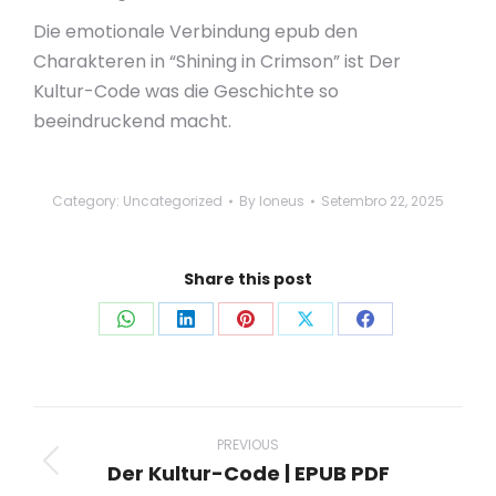
Die emotionale Verbindung epub den
Charakteren in “Shining in Crimson” ist Der
Kultur-Code was die Geschichte so
beeindruckend macht.
Category:
Uncategorized
By
loneus
Setembro 22, 2025
Share this post
Share
Share
Share
Share
Share
on
on
on
on
on
WhatsApp
LinkedIn
Pinterest
X
Facebook
Post
navigation
PREVIOUS
Der Kultur-Code | EPUB PDF
Previous