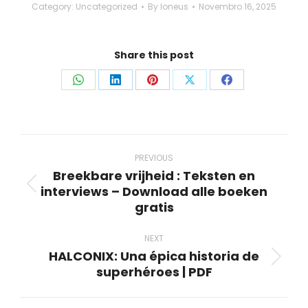
Category:
Uncategorized
By
loneus
Novembro 16, 2025
Share this post
Share
Share
Share
Share
Share
on
on
on
on
on
WhatsApp
LinkedIn
Pinterest
X
Facebook
Post
navigation
PREVIOUS
Breekbare vrijheid : Teksten en
interviews – Download alle boeken
Previous
gratis
post:
NEXT
HALCONIX: Una épica historia de
Next
superhéroes | PDF
post: