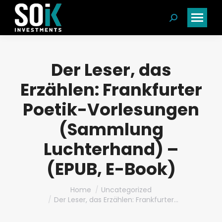
Search:
Der Leser, das
Erzählen: Frankfurter
Poetik-Vorlesungen
(Sammlung
Luchterhand) –
(EPUB, E-Book)
You are here:
Home
Uncategorized
Der Leser, das Erzählen: Frankfurter…