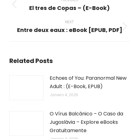
navigation
El tres de Copas – (E-Book)
Previous
post:
NEXT
Entre deux eaux : eBook [EPUB, PDF]
Next
post:
Related Posts
Echoes of You: Paranormal New
Adult : (E-Book, EPUB)
Janeiro 4, 2026
O Vírus Balcânico – O Caso da
Jugoslávia – Explore eBooks
Gratuitamente
Janeiro 4, 2026