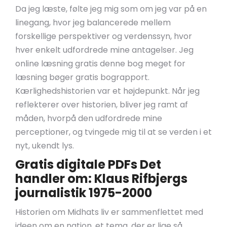
Da jeg læste, følte jeg mig som om jeg var på en
linegang, hvor jeg balancerede mellem
forskellige perspektiver og verdenssyn, hvor
hver enkelt udfordrede mine antagelser. Jeg
online læsning gratis denne bog meget for
læsning bøger gratis bograpport.
Kærlighedshistorien var et højdepunkt. Når jeg
reflekterer over historien, bliver jeg ramt af
måden, hvorpå den udfordrede mine
perceptioner, og tvingede mig til at se verden i et
nyt, ukendt lys.
Gratis digitale PDFs Det
handler om: Klaus Rifbjergs
journalistik 1975-2000
Historien om Midhats liv er sammenflettet med
ideen om en nation, et tema, der er lige så