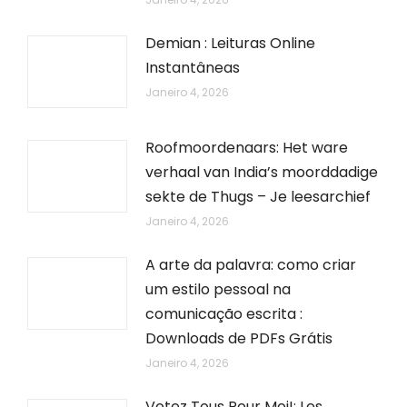
Demian : Leituras Online
Instantâneas
Janeiro 4, 2026
Roofmoordenaars: Het ware
verhaal van India’s moorddadige
sekte de Thugs – Je leesarchief
Janeiro 4, 2026
A arte da palavra: como criar
um estilo pessoal na
comunicação escrita :
Downloads de PDFs Grátis
Janeiro 4, 2026
Votez Tous Pour Moi!: Les