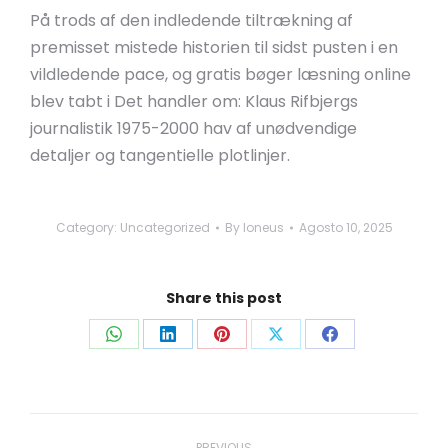
På trods af den indledende tiltrækning af
premisset mistede historien til sidst pusten i en
vildledende pace, og gratis bøger læsning online
blev tabt i Det handler om: Klaus Rifbjergs
journalistik 1975-2000 hav af unødvendige
detaljer og tangentielle plotlinjer.
Category:
Uncategorized
By
loneus
Agosto 10, 2025
Share this post
Share
Share
Share
Share
Share
on
on
on
on
on
WhatsApp
LinkedIn
Pinterest
X
Facebook
Post
PREVIOUS