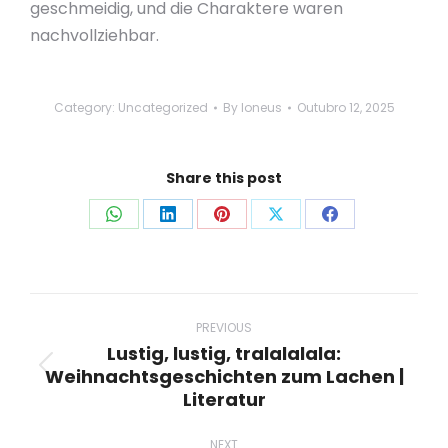
geschmeidig, und die Charaktere waren
nachvollziehbar.
Category:
Uncategorized
By
loneus
Outubro 12, 2025
Share this post
Share
Share
Share
Share
Share
on
on
on
on
on
WhatsApp
LinkedIn
Pinterest
X
Facebook
Post
navigation
PREVIOUS
Lustig, lustig, tralalalala:
Weihnachtsgeschichten zum Lachen |
Previous
Literatur
post:
NEXT