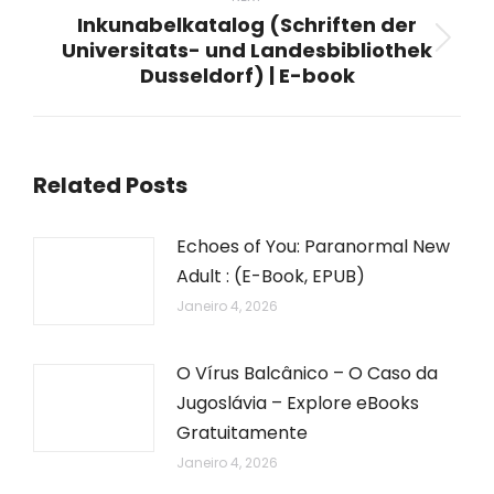
Inkunabelkatalog (Schriften der
Universitats- und Landesbibliothek
Next
Dusseldorf) | E-book
post:
Related Posts
Echoes of You: Paranormal New
Adult : (E-Book, EPUB)
Janeiro 4, 2026
O Vírus Balcânico – O Caso da
Jugoslávia – Explore eBooks
Gratuitamente
Janeiro 4, 2026