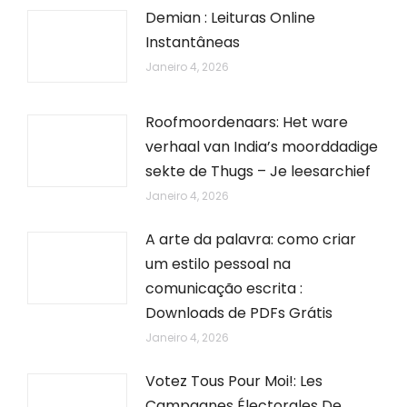
Demian : Leituras Online
Instantâneas
Janeiro 4, 2026
Roofmoordenaars: Het ware
verhaal van India’s moorddadige
sekte de Thugs – Je leesarchief
Janeiro 4, 2026
A arte da palavra: como criar
um estilo pessoal na
comunicação escrita :
Downloads de PDFs Grátis
Janeiro 4, 2026
Votez Tous Pour Moi!: Les
Campagnes Électorales De