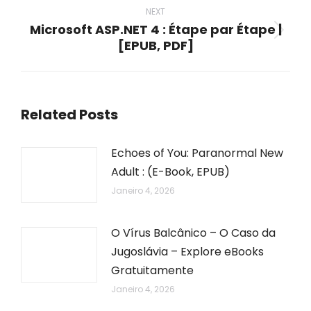
NEXT
Microsoft ASP.NET 4 : Étape par Étape |
Next
[EPUB, PDF]
post:
Related Posts
Echoes of You: Paranormal New
Adult : (E-Book, EPUB)
Janeiro 4, 2026
O Vírus Balcânico – O Caso da
Jugoslávia – Explore eBooks
Gratuitamente
Janeiro 4, 2026