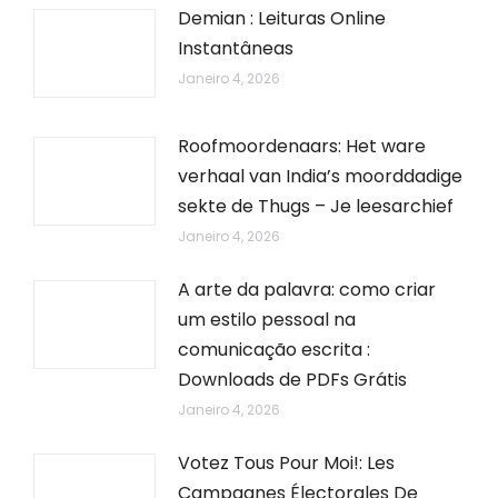
Demian : Leituras Online
Instantâneas
Janeiro 4, 2026
Roofmoordenaars: Het ware
verhaal van India’s moorddadige
sekte de Thugs – Je leesarchief
Janeiro 4, 2026
A arte da palavra: como criar
um estilo pessoal na
comunicação escrita :
Downloads de PDFs Grátis
Janeiro 4, 2026
Votez Tous Pour Moi!: Les
Campagnes Électorales De