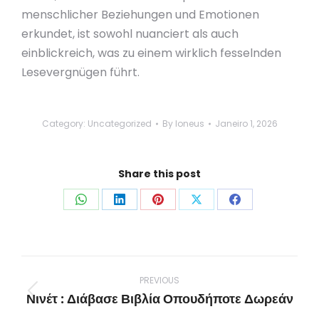
menschlicher Beziehungen und Emotionen
erkundet, ist sowohl nuanciert als auch
einblickreich, was zu einem wirklich fesselnden
Lesevergnügen führt.
Category:
Uncategorized
By
loneus
Janeiro 1, 2026
Share this post
Share
Share
Share
Share
Share
on
on
on
on
on
WhatsApp
LinkedIn
Pinterest
X
Facebook
Post
navigation
PREVIOUS
Νινέτ : Διάβασε Βιβλία Οπουδήποτε Δωρεάν
Previous
post: