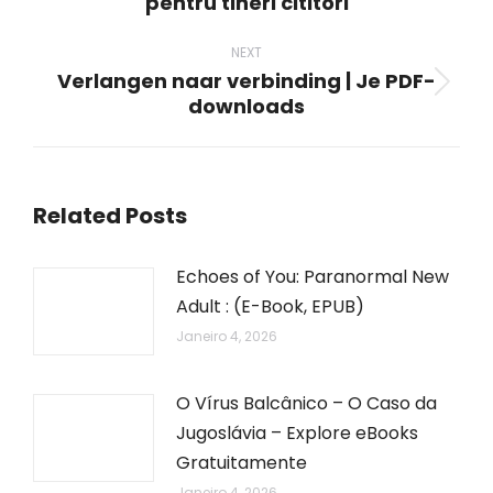
pentru tineri cititori
post:
NEXT
Verlangen naar verbinding | Je PDF-
Next
downloads
post:
Related Posts
Echoes of You: Paranormal New
Adult : (E-Book, EPUB)
Janeiro 4, 2026
O Vírus Balcânico – O Caso da
Jugoslávia – Explore eBooks
Gratuitamente
Janeiro 4, 2026