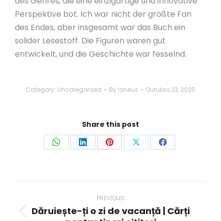
des Genres, die eine einzigartige und innovative
Perspektive bot. Ich war nicht der größte Fan
des Endes, aber insgesamt war das Buch ein
solider Lesestoff. Die Figuren waren gut
entwickelt, und die Geschichte war fesselnd.
Category:
Uncategorized
By
loneus
Outubro 23, 2025
Share this post
Share
Share
Share
Share
Share
on
on
on
on
on
WhatsApp
LinkedIn
Pinterest
X
Facebook
Post
navigation
PREVIOUS
Dăruiește-ți o zi de vacanță | Cărți
Previous