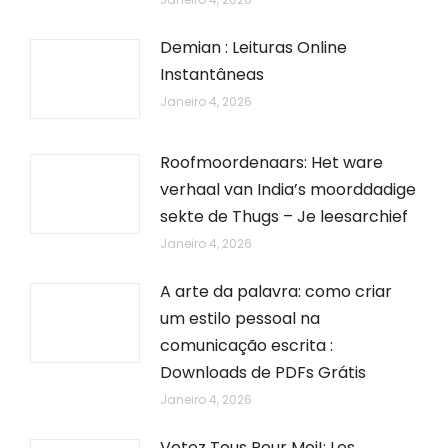
Demian : Leituras Online
Instantâneas
Janeiro 4, 2026
Roofmoordenaars: Het ware
verhaal van India’s moorddadige
sekte de Thugs – Je leesarchief
Janeiro 4, 2026
A arte da palavra: como criar
um estilo pessoal na
comunicação escrita :
Downloads de PDFs Grátis
Janeiro 4, 2026
Votez Tous Pour Moi!: Les