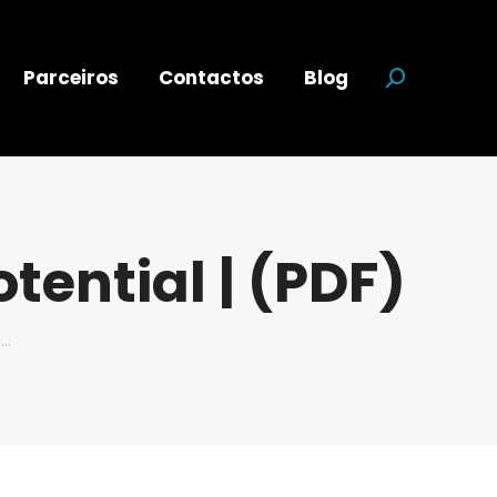
Parceiros
Contactos
Blog
Search:
tential | (PDF)
l…