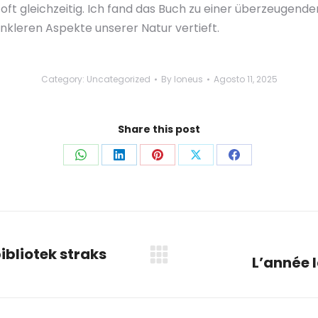
st, oft gleichzeitig. Ich fand das Buch zu einer überzeuge
dunkleren Aspekte unserer Natur vertieft.
Category:
Uncategorized
By
loneus
Agosto 11, 2025
Share this post
Share
Share
Share
Share
Share
on
on
on
on
on
WhatsApp
LinkedIn
Pinterest
X
Facebook
ibliotek straks
L’année l
Next
post: