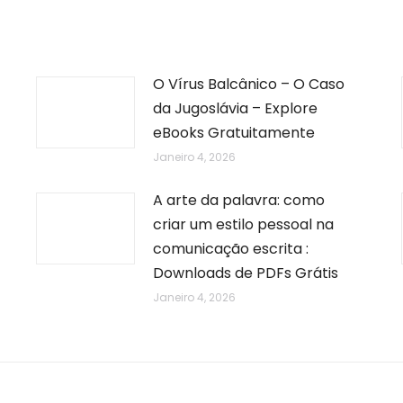
O Vírus Balcânico – O Caso
da Jugoslávia – Explore
eBooks Gratuitamente
Janeiro 4, 2026
A arte da palavra: como
criar um estilo pessoal na
comunicação escrita :
Downloads de PDFs Grátis
Janeiro 4, 2026