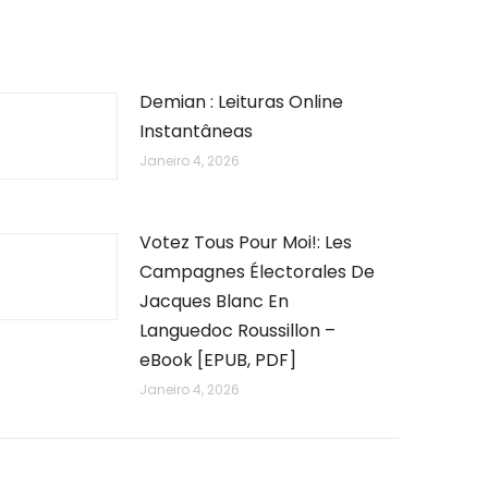
Demian : Leituras Online
Instantâneas
Janeiro 4, 2026
Votez Tous Pour Moi!: Les
Campagnes Électorales De
Jacques Blanc En
Languedoc Roussillon –
eBook [EPUB, PDF]
Janeiro 4, 2026