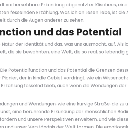
f vorhersehbare Erkundung abgenutzter Klischees, eine D
en fesselnden Erzählung. Was ich an Lesen liebe, ist die 
elt durch die Augen anderer zu sehen.
unction und das Potential
Natur der Identität und das, was uns ausmacht, auf. Als ic
lt, die sie bewohnten, eine Welt, die so real, so lebendi
n Die Potentialfunction und das Potential die Grenzen dess
onier, der in kindle Gebiet vordringt, wie ein Wissenschaftl
 die Erzählung fesselnd blieb, auch wenn die Wendungen 
ndungen und Wendungen, wie eine kurvige Straße, die zu 
lkunst, eine berührende Erkundung der menschlichen Bedi
rdern und unsere Perspektiven erweitern, und wie dies
n und unser Verständnis der Welt formen. Die emotional