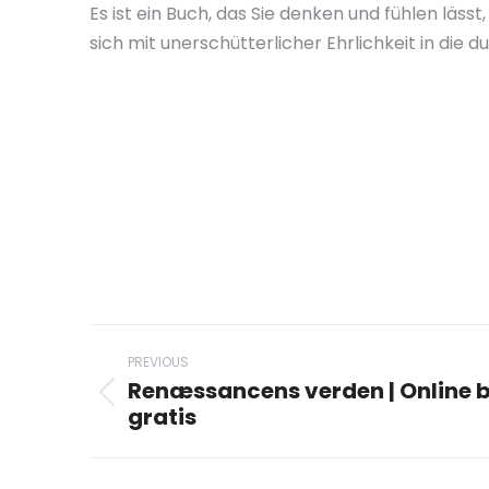
Es ist ein Buch, das Sie denken und fühlen läs
sich mit unerschütterlicher Ehrlichkeit in die 
Post
PREVIOUS
navigation
Renæssancens verden | Online b
Previous
gratis
post: