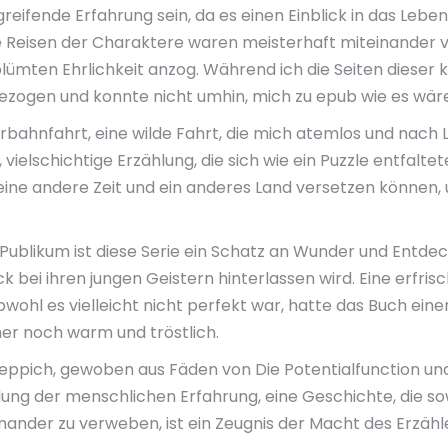
reifende Erfahrung sein, da es einen Einblick in das Leben
e Reisen der Charaktere waren meisterhaft miteinander v
blümten Ehrlichkeit anzog. Während ich die Seiten dieser k
ogen und konnte nicht umhin, mich zu epub wie es wäre, 
bahnfahrt, eine wilde Fahrt, die mich atemlos und nach Lu
elschichtige Erzählung, die sich wie ein Puzzle entfaltete
 in eine andere Zeit und ein anderes Land versetzen können,
al Publikum ist diese Serie ein Schatz an Wunder und Entd
ck bei ihren jungen Geistern hinterlassen wird. Eine erfri
wohl es vielleicht nicht perfekt war, hatte das Buch ein
mer noch warm und tröstlich.
Teppich, gewoben aus Fäden von Die Potentialfunction un
dung der menschlichen Erfahrung, eine Geschichte, die so
inander zu verweben, ist ein Zeugnis der Macht des Erzähl