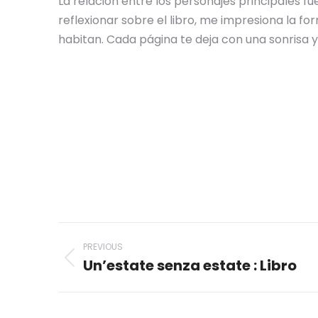
La relación entre los personajes principales fu
reflexionar sobre el libro, me impresiona la f
habitan. Cada página te deja con una sonrisa 
Post
PREVIOUS
navigation
Un’estate senza estate : Libro
Previous
post: