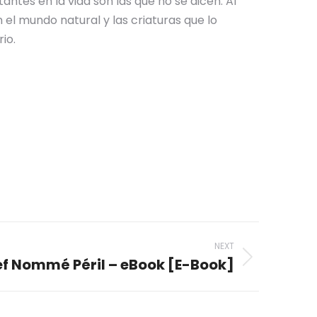
antes en la vida son las que no se dicen. Al
el mundo natural y las criaturas que lo
io.
NEXT
ef Nommé Péril – eBook [E-Book]