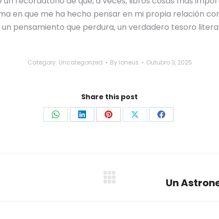
e un recordatorio de que, a veces, libros cosas más import
orma en que me ha hecho pensar en mi propia relación con 
y un pensamiento que perdura, un verdadero tesoro literar
Category:
Uncategorized
By
loneus
Outubro 3, 2025
Share this post
Share
Share
Share
Share
Share
on
on
on
on
on
WhatsApp
LinkedIn
Pinterest
X
Facebook
Un Astron
Next
post: