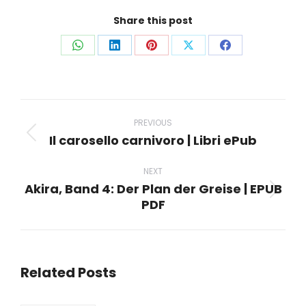
Share this post
Share
Share
Share
Share
Share
on
on
on
on
on
WhatsApp
LinkedIn
Pinterest
X
Facebook
Post
navigation
PREVIOUS
Il carosello carnivoro | Libri ePub
Previous
post:
NEXT
Akira, Band 4: Der Plan der Greise | EPUB
Next
PDF
post:
Related Posts