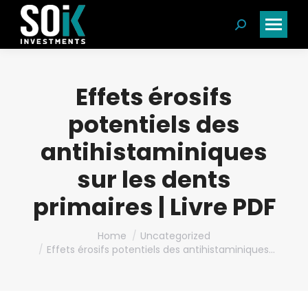
Search:
Effets érosifs
potentiels des
antihistaminiques
sur les dents
primaires | Livre PDF
You are here:
Home
Uncategorized
Effets érosifs potentiels des antihistaminiques…