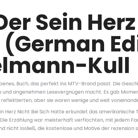
 Der Sein Herz
 (German Edi
elmann-Kull
ebenes, Buch, das perfekt ins MTV-Brand passt. Die Gesc
ub und angenehmen Lesevergnügen macht. Es gab Momente 
 reflektierten, aber sie waren wenige und weit voneinande
r Sein Herz Nicht Bei Sich Hatte erkundet das amerikanisc
ie Erzählung war meisterhaft verflochten, mit jedem Fad
d nicht losließ, die kostenlose und Motive der rezension s