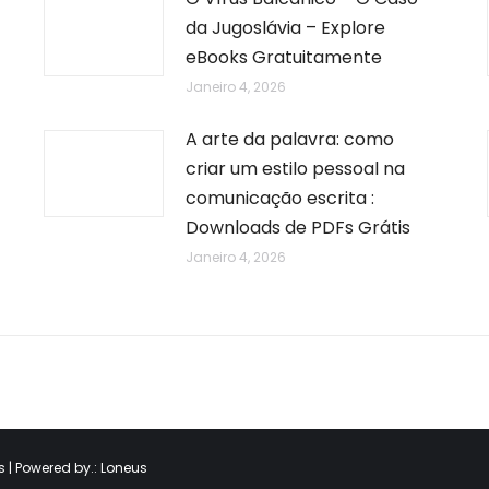
da Jugoslávia – Explore
eBooks Gratuitamente
Janeiro 4, 2026
A arte da palavra: como
criar um estilo pessoal na
comunicação escrita :
Downloads de PDFs Grátis
Janeiro 4, 2026
 | Powered by.:
Loneus