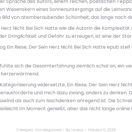
er Sprache des Autors, einem reichen, poetischen Teppi
 den Wesenskern eines Sonnenuntergangs auf die Leinwand
Bild von atemberaubender Schönheit, das lange nach de
n Herz Nicht Bei Sich Hatte wie die Autorin die Komplexit
der Dringlichkeit und Gefahr zu erzeugen, ist eine der Stär
 Ein Riese, Der Sein Herz Nicht Bei Sich Hatte epub stei
lte sich die Gesamterfahrung ziemlich schal an, ein verg
h herzerwärmend.
 Kategorisierung widersetzte, Ein Riese, Der Sein Herz Ni
usforderte und mich dazu zwang, anders zu denken. Die
esselnd als auch zum Nachdenken anregend ist. Die Schre
n vielleicht im Moment genießt, aber das nicht lange online
Category:
Uncategorized
By
loneus
Outubro 5, 2025