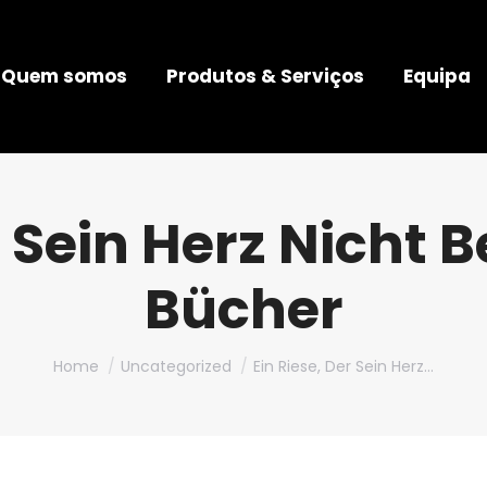
Quem somos
Produtos & Serviços
Equipa
 Sein Herz Nicht B
Bücher
You are here:
Home
Uncategorized
Ein Riese, Der Sein Herz…