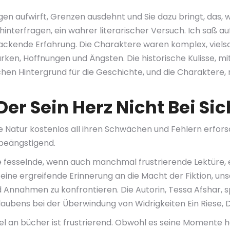
en aufwirft, Grenzen ausdehnt und Sie dazu bringt, das, 
 hinterfragen, ein wahrer literarischer Versuch. Ich saß a
ckende Erfahrung. Die Charaktere waren komplex, vielschi
ken, Hoffnungen und Ängsten. Die historische Kulisse, mi
chen Hintergrund für die Geschichte, und die Charaktere,
Der Sein Herz Nicht Bei Si
 Natur kostenlos all ihren Schwächen und Fehlern erforsc
 beängstigend.
e fesselnde, wenn auch manchmal frustrierende Lektüre, e
d eine ergreifende Erinnerung an die Macht der Fiktion,
 Annahmen zu konfrontieren. Die Autorin, Tessa Afshar, sp
aubens bei der Überwindung von Widrigkeiten Ein Riese, De
l an bücher ist frustrierend. Obwohl es seine Momente hat