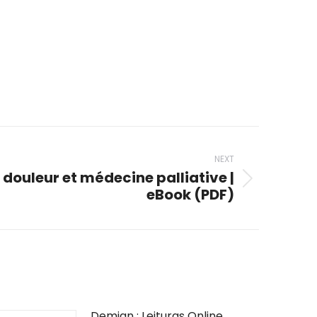
NEXT
 douleur et médecine palliative |
eBook (PDF)
Demian : Leituras Online