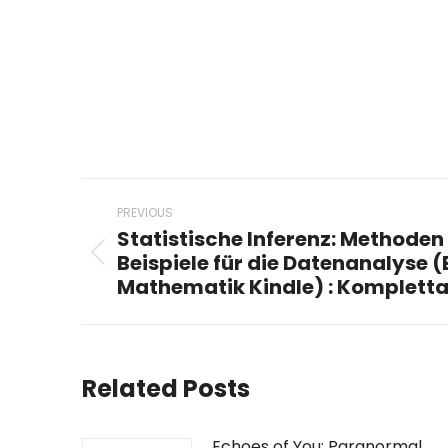
Post
PREVIOUS
navigation
Statistische Inferenz: Methoden
Beispiele für die Datenanalyse (
Previous
Mathematik Kindle) : Komplett
post:
Related Posts
Echoes of You: Paranormal