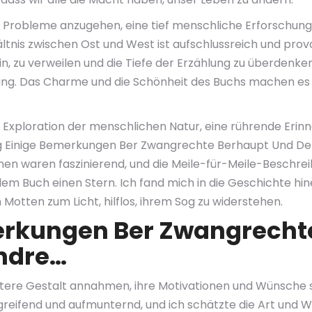
Probleme anzugehen, eine tief menschliche Erforschung v
tnis zwischen Ost und West ist aufschlussreich und pro
ein, zu verweilen und die Tiefe der Erzählung zu überdenk
g. Das Charme und die Schönheit des Buchs machen es z
Exploration der menschlichen Natur, eine rührende Erinn
hig Einige Bemerkungen Ber Zwangrechte Berhaupt Und D
nnen waren faszinierend, und die Meile-für-Meile-Beschre
 dem Buch einen Stern. Ich fand mich in die Geschichte hi
 Motten zum Licht, hilflos, ihrem Sog zu widerstehen.
merkungen Ber Zwangrecht
ndre…
ktere Gestalt annahmen, ihre Motivationen und Wünsche s
reifend und aufmunternd, und ich schätzte die Art und W