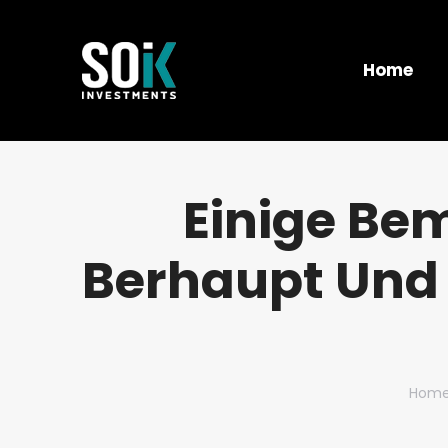
Home
Einige Be
Berhaupt Und 
You 
Hom