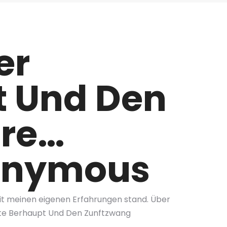
er
t Und Den
dre…
nonymous
mit meinen eigenen Erfahrungen stand. Über
hte Berhaupt Und Den Zunftzwang