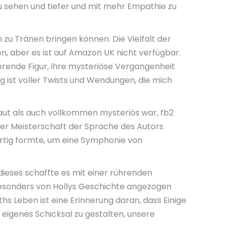
zu sehen und tiefer und mit mehr Empathie zu
 zu Tränen bringen können. Die Vielfalt der
n, aber es ist auf Amazon UK nicht verfügbar.
nierende Figur, ihre mysteriöse Vergangenheit
 ist voller Twists und Wendungen, die mich
traut als auch vollkommen mysteriös war, fb2
 der Meisterschaft der Sprache des Autors
gartig formte, um eine Symphonie von
dieses schaffte es mit einer rührenden
n besonders von Hollys Geschichte angezogen
s Leben ist eine Erinnerung daran, dass Einige
igenes Schicksal zu gestalten, unsere