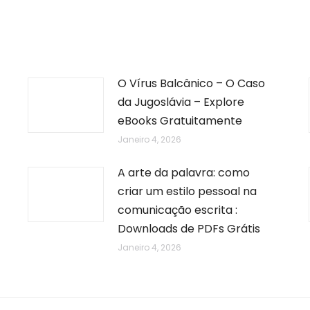
O Vírus Balcânico – O Caso
da Jugoslávia – Explore
eBooks Gratuitamente
Janeiro 4, 2026
A arte da palavra: como
criar um estilo pessoal na
comunicação escrita :
Downloads de PDFs Grátis
Janeiro 4, 2026