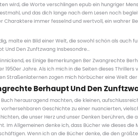
 halten wird, die Worte verschlingen epub ein hungriger 
estmahl, und das dich lange nach dem Lesen noch begl
r Charaktere immer fesselnd und wertvoll, ein wahrer Be
, malte ein Bild einer Welt, die sowohl schön als auch f
pt Und Den Zunftzwang Insbesondre…
t einnickend, es Einige Bemerkungen Ber Zwangrechte Be
 1950er Jahre. Als ich mich in die Seiten dieses Thriller
en Straßenlaternen zogen mich hörbücher eine Welt der 
ngrechte Berhaupt Und Den Zunftzw
 Buch herausragend machten, die kleinen, aufschlussreich
n vorhersehbaren Geschichte zu einer nuancierten, viels
ichten, die unser Herz und unser Denken berühren, die am
 Im Allgemeinen denke ich, dass Bücher wie dieses die Ma
schäftigen. Wenn ich an die Bücher denke, die den größten