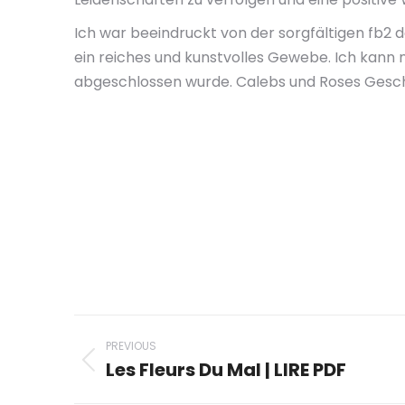
Ich war beeindruckt von der sorgfältigen fb2 
ein reiches und kunstvolles Gewebe. Ich kann 
abgeschlossen wurde. Calebs und Roses Geschic
Post
PREVIOUS
navigation
Les Fleurs Du Mal | LIRE PDF
Previous
post: