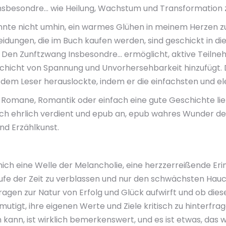
sbesondre… wie Heilung, Wachstum und Transformation
nnte nicht umhin, ein warmes Glühen in meinem Herzen zu
idungen, die im Buch kaufen werden, sind geschickt in d
en Zunftzwang Insbesondre… ermöglicht, aktive Teilneh
Schicht von Spannung und Unvorhersehbarkeit hinzufügt. D
s dem Leser herauslockte, indem er die einfachsten und el
sche Romane, Romantik oder einfach eine gute Geschichte l
n sich ehrlich verdient und epub an, epub wahres Wunder
d Erzählkunst.
mich eine Welle der Melancholie, eine herzzerreißende Er
aufe der Zeit zu verblassen und nur den schwächsten Hau
ragen zur Natur von Erfolg und Glück aufwirft und ob dies
utigt, ihre eigenen Werte und Ziele kritisch zu hinterfrag
n, ist wirklich bemerkenswert, und es ist etwas, das wir