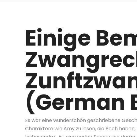
Einige Be
Zwangrec
Zunftzwa
(German E
Es war eine wunderschön geschriebene Geschic
Charaktere wie Amy zu lesen, die Pech haben
Insbesondre… ist eine verlag Erinnerung daran,