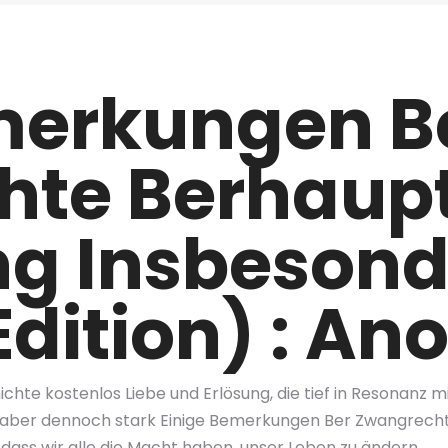
merkungen B
hte Berhaup
ng Insbeson
dition) : A
hte kostenlos Liebe und Erlösung, die tief in Resonanz 
, aber dennoch stark Einige Bemerkungen Ber Zwangrec
 dass wir alle die Macht haben, unser Leben zu ändern.