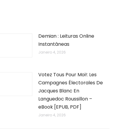
Demian : Leituras Online
Instantâneas
Janeiro 4, 2026
Votez Tous Pour Moi!: Les
Campagnes Électorales De
Jacques Blanc En
Languedoc Roussillon –
eBook [EPUB, PDF]
Janeiro 4, 2026