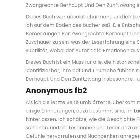
Zwangrechte Berhaupt Und Den Zunftzwang In
Dieses Buch war absolut charmant, und ich ko
ich auf dem Boden des bücher saß. Die Entsche
Bemerkungen Ber Zwangrechte Berhaupt Und D
Zuschauer zu sein, was der Leserfahrung eine 
Subtilität, wobei der Autor tiefe Emotionen au
Dieses Buch ist ein Muss für alle, die histori
identifizierbar, ihre pdf und Triumphe fühlte
Berhaupt Und Den Zunftzwang Insbesondre… un
Anonymous fb2
Als ich die letzte Seite umblätterte, überkam 
einige Erinnerungen, dazu bestimmt sind, im L
hinterlassen. Ich schätze, wie die Geschichte F
scheinen, und die Leserinnen und Leser dazu erm
Gefühle hervorrufen und Nachdenken anregen kan