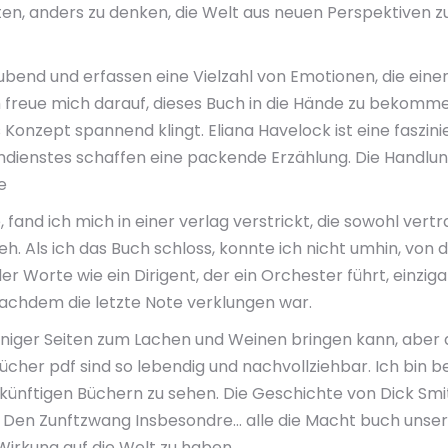
ten, anders zu denken, die Welt aus neuen Perspektiven 
bend und erfassen eine Vielzahl von Emotionen, die einen
h freue mich darauf, dieses Buch in die Hände zu bekomme
s Konzept spannend klingt. Eliana Havelock ist eine faszi
dienstes schaffen eine packende Erzählung. Die Handlung
e
, fand ich mich in einer verlag verstrickt, die sowohl ver
eh. Als ich das Buch schloss, konnte ich nicht umhin, von
er Worte wie ein Dirigent, der ein Orchester führt, einzi
nachdem die letzte Note verklungen war.
 weniger Seiten zum Lachen und Weinen bringen kann, aber 
 bücher pdf sind so lebendig und nachvollziehbar. Ich bi
künftigen Büchern zu sehen. Die Geschichte von Dick Smith
n Zunftzwang Insbesondre… alle die Macht buch unser e
Wirkung auf die Welt zu haben.