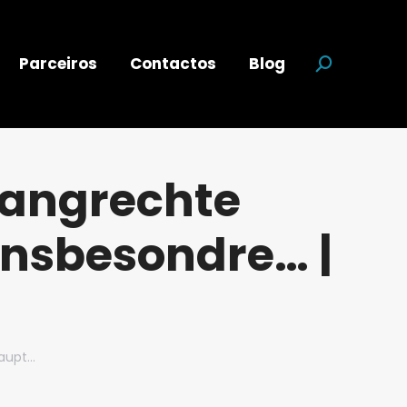
Parceiros
Contactos
Blog
Search:
wangrechte
Insbesondre… |
haupt…