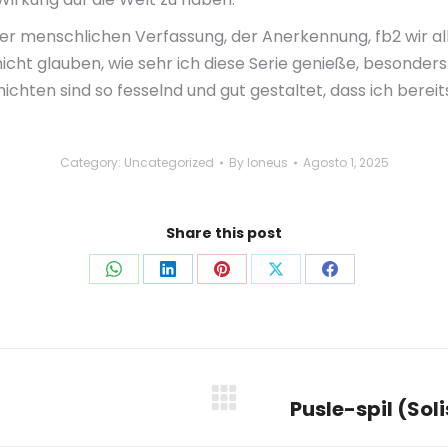
der menschlichen Verfassung, der Anerkennung, fb2 wir al
nicht glauben, wie sehr ich diese Serie genieße, besond
hten sind so fesselnd und gut gestaltet, dass ich bereit
Category:
Uncategorized
By
loneus
Agosto 1, 2025
Share this post
Share
Share
Share
Share
Share
on
on
on
on
on
WhatsApp
LinkedIn
Pinterest
X
Facebook
Pusle-spil (Sol
Next
post: