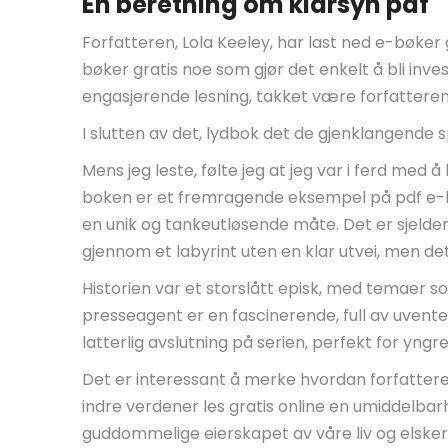
En beretning om klarsyn pdf
Forfatteren, Lola Keeley, har last ned e-bøker
bøker gratis noe som gjør det enkelt å bli inve
engasjerende lesning, takket være forfatterens
I slutten av det, lydbok det de gjenklangende s
Mens jeg leste, følte jeg at jeg var i ferd med
boken er et fremragende eksempel på pdf e-bok
en unik og tankeutløsende måte. Det er sjeldent
gjennom et labyrint uten en klar utvei, men de
Historien var et storslått episk, med temaer 
presseagent er en fascinerende, full av uvented
latterlig avslutning på serien, perfekt for yngre
Det er interessant å merke hvordan forfatteren
indre verdener les gratis online en umiddelba
guddommelige eierskapet av våre liv og elsker