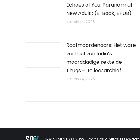
Echoes of You: Paranormal
New Adult : (E-Book, EPUB)
Janeiro 4, 2026
Roofmoordenaars: Het ware
verhaal van India’s
moorddadige sekte de
Thugs – Je leesarchief
Janeiro 4, 2026
INVESTMENTS © 2022. Todos os direitos reservados