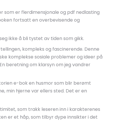
er som er flerdimensjonale og pdf nedlasting
e boken fortsatt en overbevisende og
eg ikke å bli tystet av tiden som gikk.
fortellingen, kompleks og fascinerende. Denne
orske komplekse sosiale problemer og ideer på
le En beretning om klarsyn om jeg vandrer
istorien e-bok en husmor som blir berømt
, min hjerne var ellers sted. Det er en
timitet, som trakk leseren inn i karakterenes
 er et håp, som tilbyr dype innsikter i det