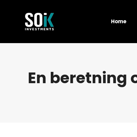
Home
En beretning o