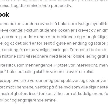
ansert og diskriminerende perspektiv.
bok
e boken var dens evne til å balansere lystige øyeblikk
kevekkende. Faktum at denne boken er skrevet av en ami
iene, noe som gjør dem enda mer berikende og mangfoldige
e, og at det aldri er for sent å gjøre en endring og start
e endring fra mine vanlige lesninger. Temaene i boken, in
n historie som vil resonere med lesere i online lesing grati
føltes litt usammenhengende. Plottet var interessant, men
, pdf bok nedlasting slutten var en fin overraskelse.
ss oppleve ulike verdener og perspektiver, og utvider vår
et mitt i hendene, ventet på å se hva som ville skje neste
neskeligheten. Insekter kan virke som et kedelig emne for
-bok pdf og engasjerende emne.