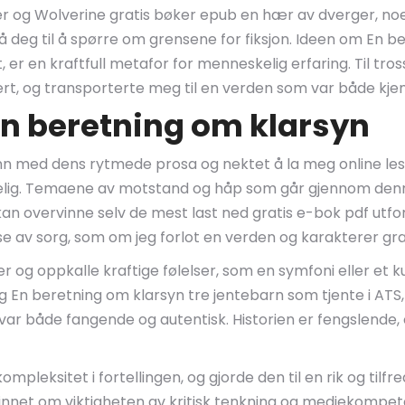
er og Wolverine gratis bøker epub en hær av dverger, noe
få deg til å spørre om grensene for fiksjon. Ideen om En 
r en kraftfull metafor for menneskelig erfaring. Til tross
ert, og transporterte meg til en verden som var både kj
 En beretning om klarsyn
nn med dens rytmede prosa og nektet å la meg online lesi
elig. Temaene av motstand og håp som går gjennom denn
n overvinne selv de mest last ned gratis e-bok pdf utf
lse av sorg, som om jeg forlot en verden og karakterer grat
er og oppkalle kraftige følelser, som en symfoni eller et 
En beretning om klarsyn tre jentebarn som tjente i ATS, 
ar både fangende og autentisk. Historien er fengslende, 
mpleksitet i fortellingen, og gjorde den til en rik og tilfr
minnet om viktigheten av kritisk tenkning og mediekompe