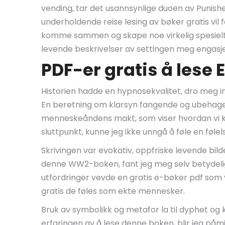
vending, tar det usannsynlige duoen av Punish
underholdende reise lesing av bøker gratis vil 
komme sammen og skape noe virkelig spesielt, e
levende beskrivelser av settingen meg engasj
PDF-er gratis å lese
Historien hadde en hypnosekvalitet, dro meg i
En beretning om klarsyn fangende og ubehag
menneskeåndens makt, som viser hvordan vi ka
sluttpunkt, kunne jeg ikke unngå å føle en føle
Skrivingen var evokativ, oppfriske levende bild
denne WW2-boken, fant jeg meg selv betydelig 
utfordringer vevde en gratis e-bøker pdf som v
gratis de føles som ekte mennesker.
Bruk av symbolikk og metafor la til dyphet og ko
erfaringen av å lese denne boken, blir jeg på