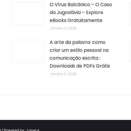
O Vírus Balcânico – O Caso
da Jugoslávia – Explore
eBooks Gratuitamente
Janeiro 4, 2026
A arte da palavra: como
criar um estilo pessoal na
comunicação escrita :
Downloads de PDFs Grátis
Janeiro 4, 2026
 | Powered by.:
Loneus