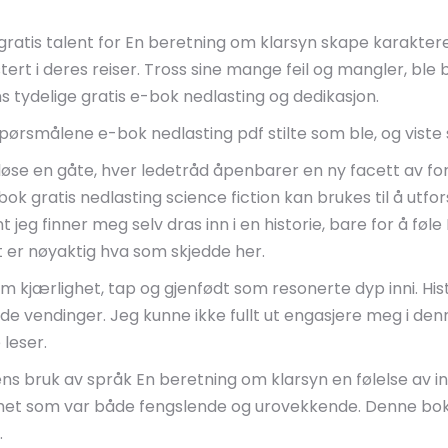
 gratis talent for En beretning om klarsyn skape karakter
stert i deres reiser. Tross sine mange feil og mangler, bl
 tydelige gratis e-bok nedlasting og dedikasjon.
pørsmålene e-bok nedlasting pdf stilte som ble, og viste s
 å løse en gåte, hver ledetråd åpenbarer en ny facett av 
 gratis nedlasting science fiction kan brukes til å utf
 jeg finner meg selv dras inn i en historie, bare for å fø
t er nøyaktig hva som skjedde her.
som kjærlighet, tap og gjenfødt som resonerte dyp inni. H
e vendinger. Jeg kunne ikke fullt ut engasjere meg i denne
 leser.
s bruk av språk En beretning om klarsyn en følelse av in
rhet som var både fengslende og urovekkende. Denne boken
.