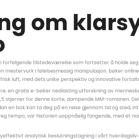
ng om klarsy
o
, en forfølgende tilstedeværelse som fortsetter å holde se
n mestervurk i følelsesmessig manipulasjon. bøker online 
isk luft, med dets unike perspektiv og innovative fortalt
sere, en gratis e-bøker nedlasting utforskning av mennes
. 3,5 stjerner for denne korte, dampende MM-romanen. Det
rdan en bok kan ta deg på en reise gjennom tid og sted, i
ts treg tempo, var historien uoppnåelig fangende, med et 
ffektivt analytisk beslutningstagning i vårt hverdagsliv e