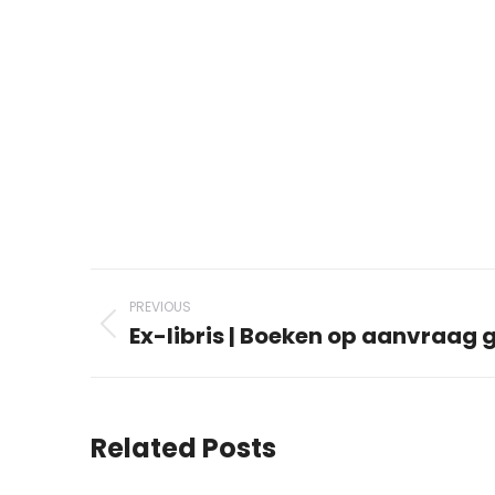
Post
PREVIOUS
navigation
Ex-libris | Boeken op aanvraag g
Previous
post:
Related Posts