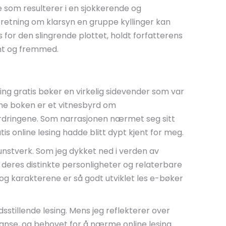
 som resulterer i en sjokkerende og
beretning om klarsyn en gruppe kyllinger kan
 for den slingrende plottet, holdt forfatterens
ent og fremmed.
ng gratis bøker en virkelig sidevender som var
e boken er et vitnesbyrd om
ordringene. Som narrasjonen nærmet seg sitt
is online lesing hadde blitt dypt kjent for meg.
kunstverk. Som jeg dykket ned i verden av
deres distinkte personligheter og relaterbare
og karakterene er så godt utviklet les e-bøker
edsstillende lesing. Mens jeg reflekterer over
tanse, og behovet for å nærme online lesing