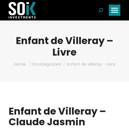
Search:
Enfant de Villeray –
Livre
You are here:
Home
Uncategorized
Enfant de Villeray – Livre
Enfant de Villeray –
Claude Jasmin