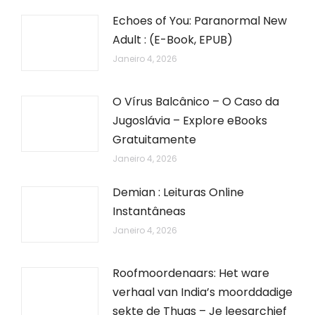
Echoes of You: Paranormal New
Adult : (E-Book, EPUB)
Janeiro 4, 2026
O Vírus Balcânico – O Caso da
Jugoslávia – Explore eBooks
Gratuitamente
Janeiro 4, 2026
Demian : Leituras Online
Instantâneas
Janeiro 4, 2026
Roofmoordenaars: Het ware
verhaal van India’s moorddadige
sekte de Thugs – Je leesarchief