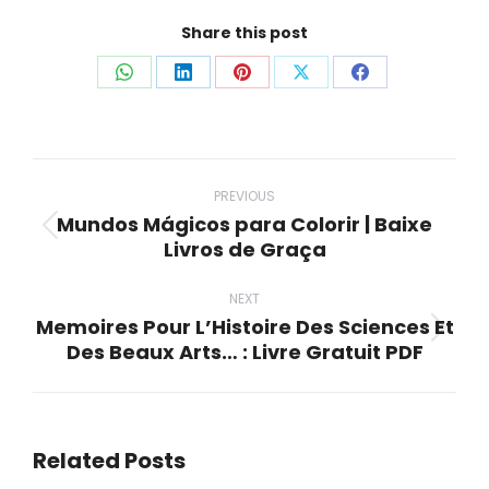
Share this post
Share
Share
Share
Share
Share
on
on
on
on
on
WhatsApp
LinkedIn
Pinterest
X
Facebook
Post
navigation
PREVIOUS
Mundos Mágicos para Colorir | Baixe
Previous
Livros de Graça
post:
NEXT
Memoires Pour L’Histoire Des Sciences Et
Next
Des Beaux Arts… : Livre Gratuit PDF
post:
Related Posts