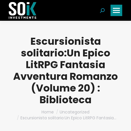
Search:
Escursionista
solitario:Un Epico
LitRPG Fantasia
Avventura Romanzo
(Volume 20) :
Biblioteca
You are here:
Home
Uncategorized
Escursionista solitario:Un Epico LitRPG Fantasia…