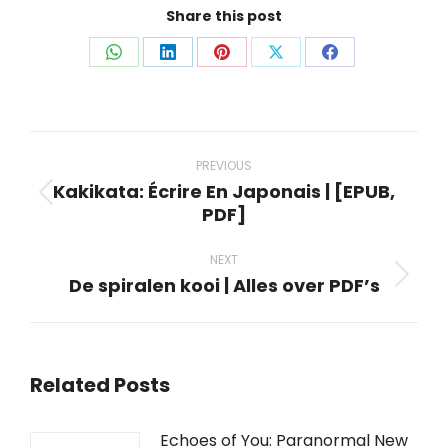
Share this post
Share
Share
Share
Share
Share
on
on
on
on
on
WhatsApp
LinkedIn
Pinterest
X
Facebook
Post
navigation
PREVIOUS
Kakikata: Écrire En Japonais | [EPUB,
Previous
PDF]
post:
NEXT
De spiralen kooi | Alles over PDF’s
Next
post:
Related Posts
Echoes of You: Paranormal New