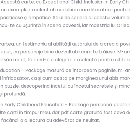
ce. Această carte, cu Exceptional Child: Inclusion in Early
un exemplu excelent al modului în care literatura poate 
ițioase și empatice. Stilul de scriere al acestui volum d
u-te cu ușurință în scena povestii, iar maestria lui Orlean
tea, un testimoniu al abilității autorului de a crea o p
ceput, cu personaje bine dezvoltate care te trăiesc. M-a
ul său merit, făcând-o o alegere excelentă pentru cititorii
od Education – Package măsură ce întorceam paginile, m-a
și înfricoșător, ca și cum aș sta pe marginea unui abis m
un puzzle, descoperind încetul cu încetul secretele și minc
și profundă.
 in Early Childhood Education – Package persoană poate sc
 cărți în timpul meu, dar pdf carte gratuită fost ceva d
ns făcând-o o lectură cu adevărat de neuitat.