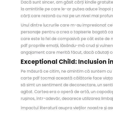
Dacă sunt sincer, am găsit cărți kindle gratuit
la amintirile pe care le-ar putea aduce înapoi 
cărți care rezonă cu noi pe un nivel mai profund
Unul dintre lucrurile care m-au impresionat cel 
personaje pentru a crea o tapiserie bogată car
care este la fel de compasivă pe cât este de 
pdf propriile emoții, lăsându-mă crud și vulner
angajament care merită făcut, dacă căutați c
Exceptional Child: Inclusion 
Pe măsură ce citim, ne amintim că suntem cu to
carte pdf tocmai această călătorie face viaț
să simt un sentiment de deconectare, un sent
agitat. Cartea era o operă de artă, un capodope
rușinos, într-adevăr, deoarece utilizarea limba
Impactul literaturii asupra vieților noastre și 