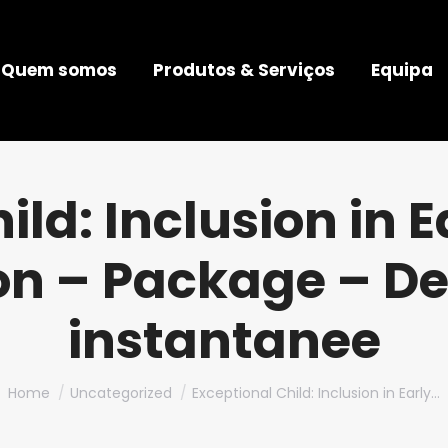
Quem somos
Produtos & Serviços
Equipa
ild: Inclusion in 
on – Package – De
instantanee
You are here:
Home
Uncategorized
Exceptional Child: Inclusion in Early…