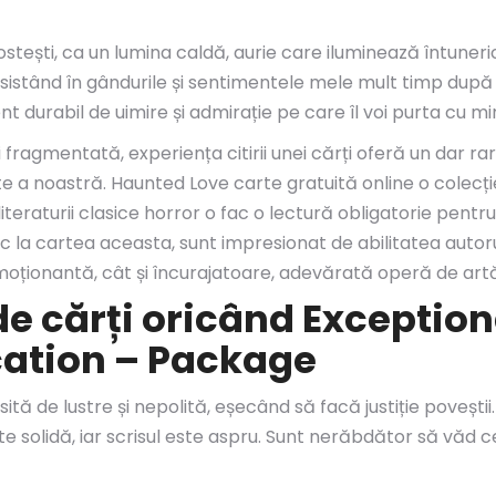
ostești, ca un lumina caldă, aurie care iluminează întuner
istând în gândurile și sentimentele mele mult timp după c
 durabil de uimire și admirație pe care îl voi purta cu m
fragmentată, experiența citirii unei cărți oferă un dar rare
 a noastră. Haunted Love carte gratuită online o colecție
iteraturii clasice horror o fac o lectură obligatorie pentru
a cartea aceasta, sunt impresionat de abilitatea autorulu
emoționantă, cât și încurajatoare, adevărată operă de artă 
e cărți oricând Exceptiona
cation – Package
ipsită de lustre și nepolită, eșecând să facă justiție poveș
este solidă, iar scrisul este aspru. Sunt nerăbdător să văd 