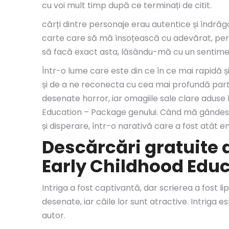
cu voi mult timp după ce terminați de citit.
cărți dintre personaje erau autentice și îndrăg
carte care să mă însoțească cu adevărat, pers
să facă exact asta, lăsându-mă cu un sentiment
Într-o lume care este din ce în ce mai rapidă și 
și de a ne reconecta cu cea mai profundă parte
desenate horror, iar omagiile sale clare aduse l
Education – Package genului. Când mă gândesc l
și disperare, într-o narativă care a fost atât 
Descărcări gratuite d
Early Childhood Edu
Intriga a fost captivantă, dar scrierea a fost l
desenate, iar căile lor sunt atractive. Intriga 
autor.