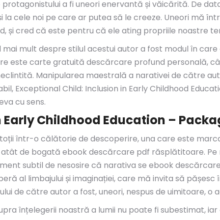
e protagonistului a fi uneori enervantă și văicărită. De da
și la cele noi pe care ar putea să le creeze. Uneori mă î
, și cred că este pentru că ele ating propriile noastre tem
mai mult despre stilul acestui autor a fost modul în care e
e este carte gratuită descărcare profund personală, cât ș
neclintită. Manipularea maestrală a narativei de către 
abil, Exceptional Child: Inclusion in Early Childhood Educa
eva cu sens.
in Early Childhood Education – Packa
ții într-o călătorie de descoperire, una care este marcat
a atât de bogată ebook descărcare pdf răsplătitoare. P
iment subtil de nesosire că narativa se ebook descărcar
ră al limbajului și imaginației, care mă invita să pășesc 
jului de către autor a fost, uneori, nespus de uimitoare, 
asupra înțelegerii noastră a lumii nu poate fi subestimat, i