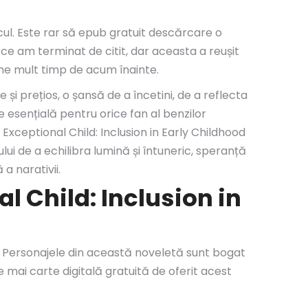
icul. Este rar să epub gratuit descărcare o
e am terminat de citit, dar aceasta a reușit
ine mult timp de acum înainte.
 și prețios, o șansă de a încetini, de a reflecta
 esențială pentru orice fan al benzilor
 Exceptional Child: Inclusion in Early Childhood
i de a echilibra lumină și întuneric, speranță
a narativii.
l Child: Inclusion in
tii. Personajele din această noveletă sunt bogat
ce mai carte digitală gratuită de oferit acest