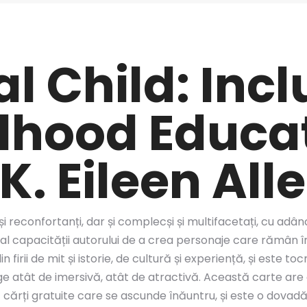
l Child: Incl
ldhood Educa
K. Eileen All
și reconfortanți, dar și complecși și multifacetați, cu adâ
 al capacității autorului de a crea personaje care rămân î
 firii de mit și istorie, de cultură și experiență, și este 
e atât de imersivă, atât de atractivă. Această carte are o 
pdf cărți gratuite care se ascunde înăuntru, și este o dova