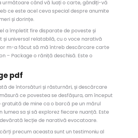
ta următoare când vă luați o carte, gândiți-vă
ntreb ce este acel ceva special despre anumite
eri și dorințe.
l a împletit fire disparate de poveste și
i universal relatabilă, cu o voce narativă
autor m-a făcut să mă întreb descărcare carte
tion – Package o răniță deschisă. Este o
ge pdf
ă de întorsături și răsturnări, și descărcare
e măsură ce povestea se desfășura, am început
e gratuită de mine ca o barcă pe un mărul
în lumea sa și să explorez fiecare nuanță. Este
o adevărată lecție de narativă evocatoare.
ar cărți precum aceasta sunt un testimoniu al