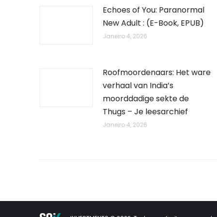
Echoes of You: Paranormal
New Adult : (E-Book, EPUB)
Janeiro 4, 2026
Roofmoordenaars: Het ware
verhaal van India’s
moorddadige sekte de
Thugs – Je leesarchief
Janeiro 4, 2026