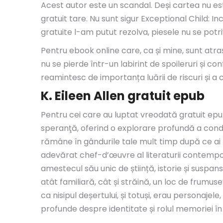
Acest autor este un scandal. Deși cartea nu 
gratuit tare. Nu sunt sigur Exceptional Child: 
gratuite l-am putut rezolva, piesele nu se potr
Pentru ebook online care, ca și mine, sunt atraș
nu se pierde într-un labirint de spoileruri și c
reamintesc de importanța luării de riscuri și a 
K. Eileen Allen gratuit epub
Pentru cei care au luptat vreodată gratuit epub 
speranţă, oferind o explorare profundă a cond
rămâne în gândurile tale mult timp după ce ai t
adevărat chef-d’œuvre al literaturii contempor
amestecul său unic de știință, istorie și susp
atât familiară, cât și străină, un loc de frumu
ca nisipul deșertului, și totuși, erau personajel
profunde despre identitate și rolul memoriei 