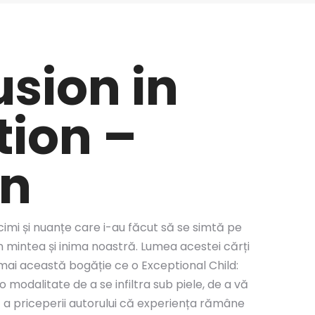
usion in
tion –
en
ncimi și nuanțe care i-au făcut să se simtă pe
n mintea și inima noastră. Lumea acestei cărți
tocmai această bogăție ce o Exceptional Child:
modalitate de a se infiltra sub piele, de a vă
dă a priceperii autorului că experiența rămâne