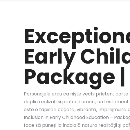
Exceptiona
Early Chi
Package | 
Personajele erau ca niște vechi prieteni, carte 
deplin realizați și profund umani, un testament
este o tapiseri bogată, vibrantă, împrejmuită din
Inclusion in Early Childhood Education – Packag
face să puneți la îndoială natura realității și 