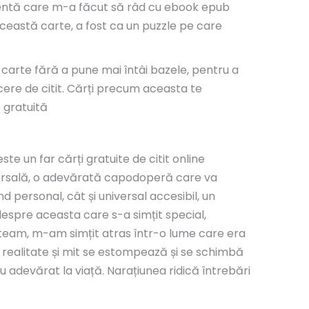
gentă care m-a făcut să râd cu ebook epub
această carte, a fost ca un puzzle pe care
ă carte fără a pune mai întâi bazele, pentru a
ăcere de citit. Cărți precum aceasta te
e gratuită
te un far cărți gratuite de citit online
iversală, o adevărată capodoperă care va
 personal, cât și universal accesibil, un
despre aceasta care s-a simțit special,
citeam, m-am simțit atras într-o lume care era
re realitate și mit se estompează și se schimbă
cu adevărat la viață. Narațiunea ridică întrebări