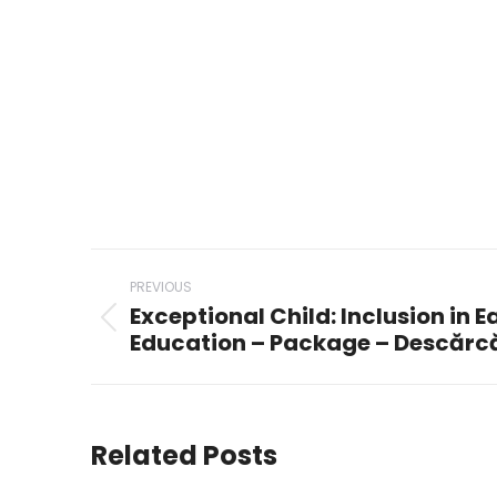
Post
PREVIOUS
navigation
Exceptional Child: Inclusion in 
Previous
Education – Package – Descărcă
post:
Related Posts