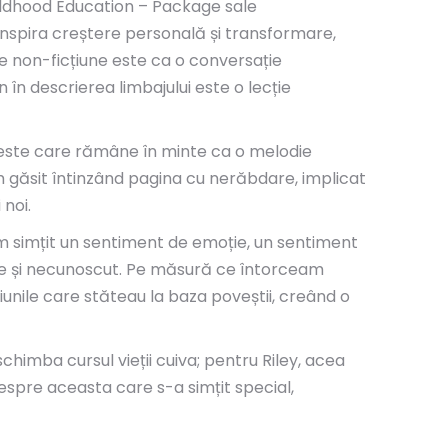
 Childhood Education – Package sale
inspira creștere personală și transformare,
e non-ficțiune este ca o conversație
 în descrierea limbajului este o lecție
oveste care rămâne în minte ca o melodie
m găsit întinzând pagina cu nerăbdare, implicat
 noi.
m simțit un sentiment de emoție, un sentiment
are și necunoscut. Pe măsură ce întorceam
iunile care stăteau la baza poveștii, creând o
himba cursul vieții cuiva; pentru Riley, acea
espre aceasta care s-a simțit special,