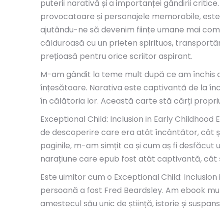
puterii narativă și a importanței gândirii criti
provocatoare și personajele memorabile, este 
ajutându-ne să devenim ființe umane mai compas
călduroasă cu un prieten spirituos, transportând
prețioasă pentru orice scriitor aspirant.
M-am gândit la teme mult după ce am închis car
înțesătoare. Narativa este captivantă de la în
în călătoria lor. Această carte stă cărți propri
Exceptional Child: Inclusion in Early Childho
de descoperire care era atât încântător, cât 
paginile, m-am simțit ca și cum aș fi desfăcut 
narațiune care epub fost atât captivantă, cât 
Este uimitor cum o Exceptional Child: Inclusion
persoană a fost Fred Beardsley. Am ebook multe
amestecul său unic de știință, istorie și suspa