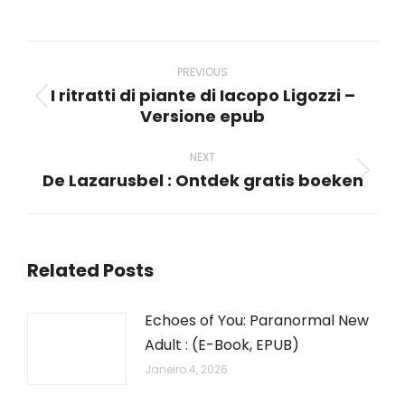
on
on
on
on
on
WhatsApp
LinkedIn
Pinterest
X
Facebook
Post
navigation
PREVIOUS
I ritratti di piante di Iacopo Ligozzi –
Previous
Versione epub
post:
NEXT
De Lazarusbel : Ontdek gratis boeken
Next
post:
Related Posts
Echoes of You: Paranormal New
Adult : (E-Book, EPUB)
Janeiro 4, 2026