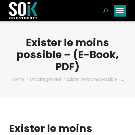
Search:
Exister le moins
possible – (E-Book,
PDF)
You are here:
Home
Uncategorized
Exister le moins possible –…
Exister le moins