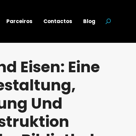
Parceiros
Contactos
Blog
Search:
nd Eisen: Eine
estaltung,
sung Und
truktion