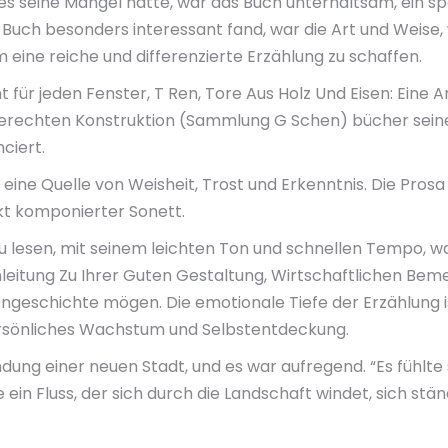
es seine Mängel hatte, war das Buch unterhaltsam, ein sp
ch besonders interessant fand, war die Art und Weise, wi
ine reiche und differenzierte Erzählung zu schaffen.
für jeden Fenster, T Ren, Tore Aus Holz Und Eisen: Eine A
chten Konstruktion (Sammlung G Schen) bücher seine Erk
ciert.
 eine Quelle von Weisheit, Trost und Erkenntnis. Die Pros
ekt komponierter Sonett.
 zu lesen, mit seinem leichten Ton und schnellen Tempo, w
 Anleitung Zu Ihrer Guten Gestaltung, Wirtschaftlichen 
geschichte mögen. Die emotionale Tiefe der Erzählung is
ersönliches Wachstum und Selbstentdeckung.
dung einer neuen Stadt, und es war aufregend. “Es fühlte s
e ein Fluss, der sich durch die Landschaft windet, sich 