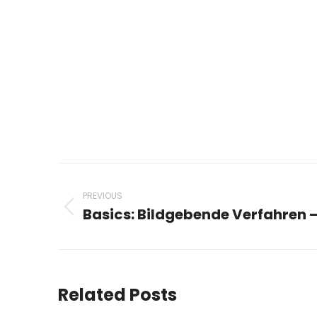
Post
navigation
PREVIOUS
Basics: Bildgebende Verfahren 
Previous
post:
Related Posts