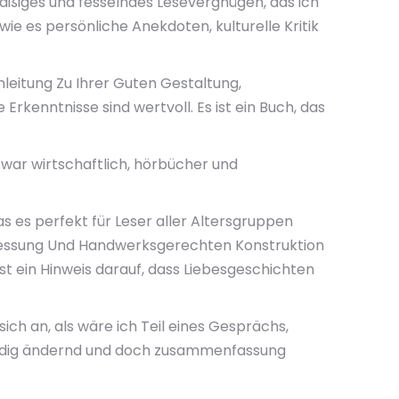
aßiges und fesselndes Lesevergnügen, das ich
e es persönliche Anekdoten, kulturelle Kritik
nleitung Zu Ihrer Guten Gestaltung,
enntnisse sind wertvoll. Es ist ein Buch, das
a war wirtschaftlich, hörbücher und
as es perfekt für Leser aller Altersgruppen
Bemessung Und Handwerksgerechten Konstruktion
t ein Hinweis darauf, dass Liebesgeschichten
ich an, als wäre ich Teil eines Gesprächs,
ständig ändernd und doch zusammenfassung