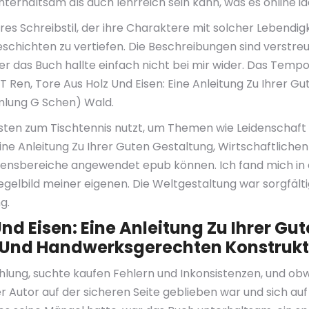
unterhaltsam als auch lehrreich sein kann, was es online 
res Schreibstil, der ihre Charaktere mit solcher Lebendig
 Geschichten zu vertiefen. Die Beschreibungen sind verstre
er das Buch hallte einfach nicht bei mir wider. Das Temp
 T Ren, Tore Aus Holz Und Eisen: Eine Anleitung Zu Ihrer 
lung G Schen) Wald.
onisten zum Tischtennis nutzt, um Themen wie Leidenschaft
: Eine Anleitung Zu Ihrer Guten Gestaltung, Wirtschaftl
nsbereiche angewendet epub können. Ich fand mich in ein
lbild meiner eigenen. Die Weltgestaltung war sorgfältig 
g.
Und Eisen: Eine Anleitung Zu Ihrer Gu
 Und Handwerksgerechten Konstruk
zählung, suchte kaufen Fehlern und Inkonsistenzen, und o
r Autor auf der sicheren Seite geblieben war und sich auf