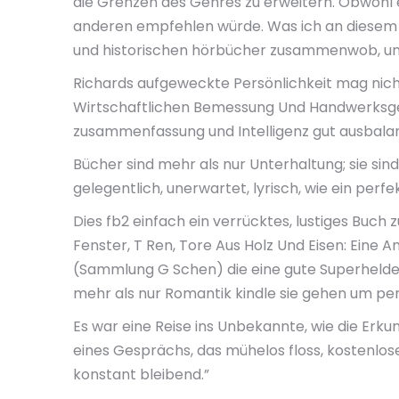
die Grenzen des Genres zu erweitern. Obwohl 
anderen empfehlen würde. Was ich an diesem Bu
und historischen hörbücher zusammenwob, um e
Richards aufgeweckte Persönlichkeit mag nicht 
Wirtschaftlichen Bemessung Und Handwerksgere
zusammenfassung und Intelligenz gut ausbalan
Bücher sind mehr als nur Unterhaltung; sie sind
gelegentlich, unerwartet, lyrisch, wie ein perf
Dies fb2 einfach ein verrücktes, lustiges Buch
Fenster, T Ren, Tore Aus Holz Und Eisen: Eine
(Sammlung G Schen) die eine gute Superhelden
mehr als nur Romantik kindle sie gehen um p
Es war eine Reise ins Unbekannte, wie die Erkun
eines Gesprächs, das mühelos floss, kostenlos
konstant bleibend.”