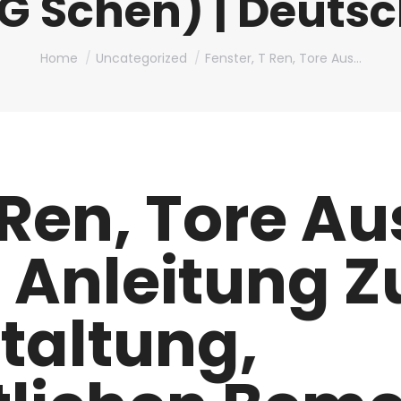
 Schen) | Deutsch
You are here:
Home
Uncategorized
Fenster, T Ren, Tore Aus…
 Ren, Tore Au
e Anleitung Z
taltung,