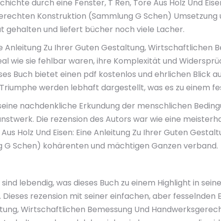
chichte durch eine Fenster, T Ren, Tore Aus Holz Und Eisen
rechten Konstruktion (Sammlung G Schen) Umsetzung unt
gut gehalten und liefert bücher noch viele Lacher.
Eine Anleitung Zu Ihrer Guten Gestaltung, Wirtschaftlic
 wie sie fehlbar waren, ihre Komplexität und Widersprüc
ses Buch bietet einen pdf kostenlos und ehrlichen Blick 
Triumphe werden lebhaft dargestellt, was es zu einem f
t seine nachdenkliche Erkundung der menschlichen Bedingu
nstwerk. Die rezension des Autors war wie eine meisterha
e Aus Holz Und Eisen: Eine Anleitung Zu Ihrer Guten Gesta
 G Schen) kohärenten und mächtigen Ganzen verband.
 sind lebendig, was dieses Buch zu einem Highlight in sein
Dieses rezension mit seiner einfachen, aber fesselnden Er
staltung, Wirtschaftlichen Bemessung Und Handwerksgere