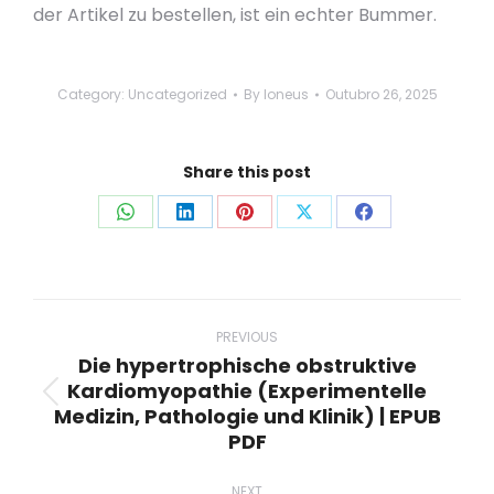
der Artikel zu bestellen, ist ein echter Bummer.
Category:
Uncategorized
By
loneus
Outubro 26, 2025
Share this post
Share
Share
Share
Share
Share
on
on
on
on
on
WhatsApp
LinkedIn
Pinterest
X
Facebook
Post
navigation
PREVIOUS
Die hypertrophische obstruktive
Kardiomyopathie (Experimentelle
Previous
Medizin, Pathologie und Klinik) | EPUB
post:
PDF
NEXT