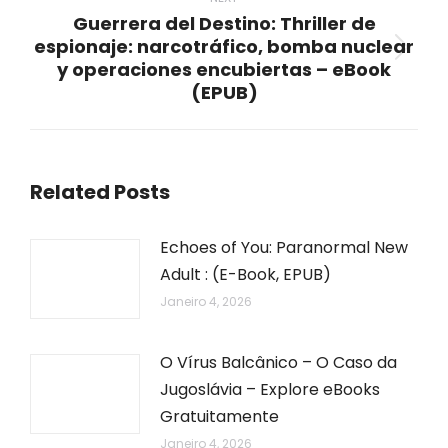
Guerrera del Destino: Thriller de
espionaje: narcotráfico, bomba nuclear
Next
y operaciones encubiertas – eBook
post:
(EPUB)
Related Posts
Echoes of You: Paranormal New
Adult : (E-Book, EPUB)
Janeiro 4, 2026
O Vírus Balcânico – O Caso da
Jugoslávia – Explore eBooks
Gratuitamente
Janeiro 4, 2026