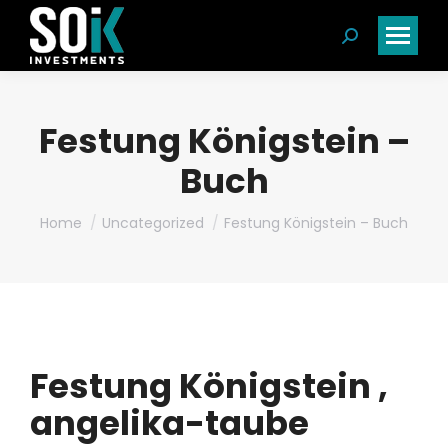
Search:
Festung Königstein –
Buch
You are here:
Home
Uncategorized
Festung Königstein – Buch
Festung Königstein ,
angelika-taube