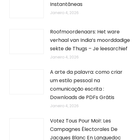
Instantâneas
Janeiro 4, 2026
Roofmoordenaars: Het ware
verhaal van India’s moorddadige
sekte de Thugs – Je leesarchief
Janeiro 4, 2026
A arte da palavra: como criar
um estilo pessoal na
comunicação escrita :
Downloads de PDFs Grátis
Janeiro 4, 2026
Votez Tous Pour Moi!: Les
Campagnes Électorales De
Jacques Blanc En Languedoc