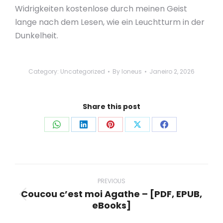
Widrigkeiten kostenlose durch meinen Geist
lange nach dem Lesen, wie ein Leuchtturm in der
Dunkelheit.
Category:
Uncategorized
By
loneus
Janeiro 2, 2026
Share this post
Share
Share
Share
Share
Share
on
on
on
on
on
WhatsApp
LinkedIn
Pinterest
X
Facebook
Post
navigation
PREVIOUS
Coucou c’est moi Agathe – [PDF, EPUB,
Previous
eBooks]
post: