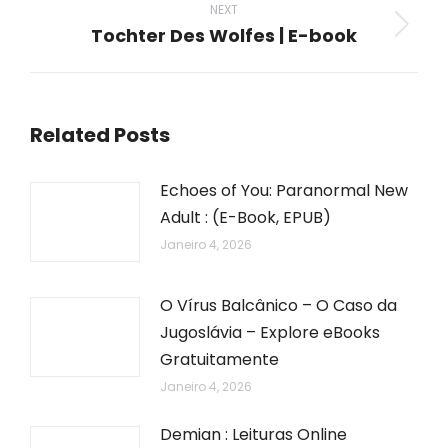
NEXT
Tochter Des Wolfes | E-book
Next
post:
Related Posts
Echoes of You: Paranormal New
Adult : (E-Book, EPUB)
Janeiro 4, 2026
O Vírus Balcânico – O Caso da
Jugoslávia – Explore eBooks
Gratuitamente
Janeiro 4, 2026
Demian : Leituras Online