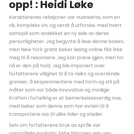
opp! : Heidi Løke
Karakterenes relasjoner var nuanserte, som en
rik, kompleks vin, og verdt å utforske, med hvert
samspill som avdekket en ny side av deres
personligheter. Jeg begynte å lese denne boken,
men New York gratis bøker lesing online fikk ikke
meg til å resonnere. Jeg kan prøve igjen, men for
nå er den på hold. Jeg ble imponert over
forfatterens villighet til å ta risiko og overskride
grenser, å eksperimentere med form og stil på
måter som var både innovative og modige.
Kraften i fortelling er et bemerkelsesverdig noe,
med bøker som denne som har evnen til å
transportere oss til ulike tider og steder.
Selv om forfatterens bruk av språk var
uoppnåelig evokativ, følte historien selv seg