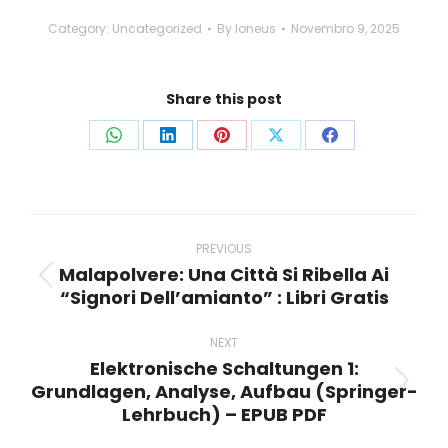
Category:
Uncategorized
By
loneus
Novembro 9, 2025
Share this post
Share
Share
Share
Share
Share
on
on
on
on
on
WhatsApp
LinkedIn
Pinterest
X
Facebook
Post
navigation
PREVIOUS
Malapolvere: Una Città Si Ribella Ai
Previous
“Signori Dell’amianto” : Libri Gratis
post:
NEXT
Elektronische Schaltungen 1:
Grundlagen, Analyse, Aufbau (Springer-
Next
Lehrbuch) – EPUB PDF
post: