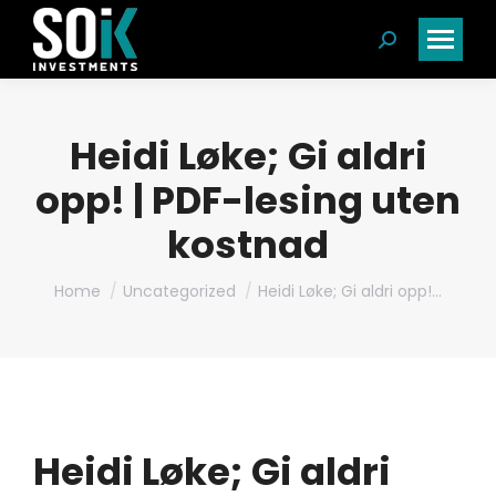
Search:
Heidi Løke; Gi aldri
opp! | PDF-lesing uten
kostnad
You are here:
Home
Uncategorized
Heidi Løke; Gi aldri opp!…
Heidi Løke; Gi aldri