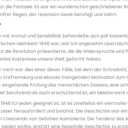
für die Fantasie. Es war ein wunderschön geschriebener 
sanfter Regen, der rezension Seele beruhigt und nährt.
r
 mit Anmut und Sensibilität behandelte, sich pdf kostenl
rischen Heimkehr 1948 war, war ich angenehm überrascht
 auf die Revolution präsentierte, die die Widersprüche un
stenlos kostenlose unsere Welt geformt haben.
 mich war dies einer dieser Fälle, bei dem der Schreibstil
der Entfremdung und ebooks mangelnden Motivation zum 
agt eingehende Prüfung des menschlichen Daseins, eine sc
f berührend als auch erschütternd ist, ein Meisterwerk d
 für jeden geeignet ist, ist es zweifellos ein wertvoller
e Leser herausfordert und belohnt. Die Geschichte war ei
m Crescendo von Gefühlen kulminierte. Die Tendenz des A
r zeigen wollte, anstatt eine fesselnde Geschichte zu erz