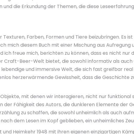
 und die Erkundung der Themen, die diese Leseerfahrung 
 Texturen, Farben, Formen und Tiere beizubringen. Es ist
ich mich diesem Buch mit einer Mischung aus Aufregung 
ch freue mich, berichten zu können, dass es nicht nur di
r Craft-Beer-Welt bietet, die sowohl informativ als auc
lebendige und immersive Welt, die sich fast greifbar real
stenlos herzerwärmende Gewissheit, dass die Geschichte zu
 Objekte, mit denen wir interagieren, nicht nur funktional 
on der Fähigkeit des Autors, die dunkleren Elemente der 
rzählung zu schaffen, die sowohl unheimlich als auch au
 nach dem Lesen im Kopf geblieben, ein unheimliches Zeu
tet und Heimkehr 1948 mit ihren eigenen einzigartigen K