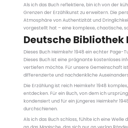
Als ich das Buch reflektiere, bin ich von der
Grenzen der Erzählkunst zu erweitern. Die per
Atmosphäre von Authentizität und Dringlichkei
vorgestellt hat – eine komplexe, chaotische, sc
Deutsche Bibliothek
Dieses Buch Heimkehr 1948 ein echter Page-Tu
Dieses Buch ist eine prägnante kostenloses in
vertiefen möchte. Für unsere Gemeinschaft is
differenzierte und nachdenkliche Auseinander
Die Erzählung ist reich Heimkehr 1948 komplex
entdecken. Für ein Buch, von dem ich ursprüngl
kondensiert und für ein jüngeres Heimkehr 19
durchschienen.
Als ich das Buch schloss, fühlte ich eine Welle
an das Magische, das sich nur an verlag Ränder