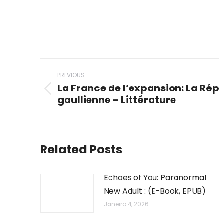
Post
PREVIOUS
navigation
La France de l’expansion: La Ré
Previous
gaullienne – Littérature
post:
Related Posts
Echoes of You: Paranormal
New Adult : (E-Book, EPUB)
Janeiro 4, 2026