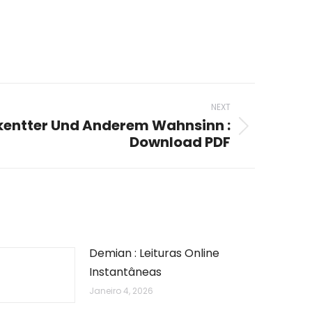
NEXT
entter Und Anderem Wahnsinn :
Download PDF
Demian : Leituras Online
Instantâneas
Janeiro 4, 2026