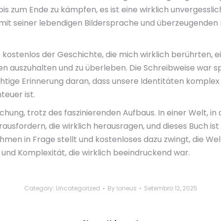
 bis zum Ende zu kämpfen, es ist eine wirklich unvergesslic
h mit seiner lebendigen Bildersprache und überzeugenden
kostenlos der Geschichte, die mich wirklich berührten, e
en auszuhalten und zu überleben. Die Schreibweise war sp
chtige Erinnerung daran, dass unsere Identitäten komplex 
euer ist.
ng, trotz des faszinierenden Aufbaus. In einer Welt, in de
fordern, die wirklich herausragen, und dieses Buch ist def
men in Frage stellt und kostenloses dazu zwingt, die Wel
 und Komplexität, die wirklich beeindruckend war.
Category:
Uncategorized
By
loneus
Setembro 12, 2025