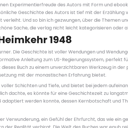
 kühnen Experimentierfreude des Autors mit Form und eboo
sönliche Geschichte des Autors ist tief mit der Erzählun
t verleiht. Und so bin ich gezwungen, über die Themen u
höne Sache, die verlag nicht leicht kategorisieren oder a
 Heimkehr 1948
rner. Die Geschichte ist voller Wendungen und Wendungen
formative Anleitung zum US-Regierungssystem, perfekt fü
t dieses Buch zu einem unverzichtbaren Werkzeug in der 
setzung mit der monastischen Erfahrung bietet.
, voller Schichten und Tiefe, und bietet bei jedem aufei
ich dachte, es könnte für eine Geschichtezeit zu langatm
48 adaptiert werden konnte, dessen Kernbotschaft und T
 der Verwunderung, ein Gefühl der Ehrfurcht, das wie ein g
n der Realität verbirgt. Die Welt des Buches war epub reic