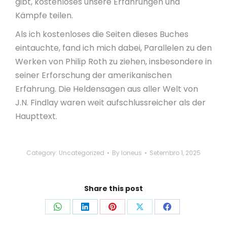
gibt, kostenloses unsere Erfahrungen und
Kämpfe teilen.
Als ich kostenloses die Seiten dieses Buches
eintauchte, fand ich mich dabei, Parallelen zu den
Werken von Philip Roth zu ziehen, insbesondere in
seiner Erforschung der amerikanischen
Erfahrung. Die Heldensagen aus aller Welt von
J.N. Findlay waren weit aufschlussreicher als der
Haupttext.
Category:
Uncategorized
By
loneus
Setembro 1, 2025
Share this post
Share
Share
Share
Share
Share