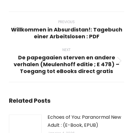
on
on
on
on
on
WhatsApp
LinkedIn
Pinterest
X
Facebook
Post
navigation
PREVIOUS
Willkommen in Absurdistan!: Tagebuch
Previous
einer Arbeitslosen : PDF
post:
NEXT
De papegaaien sterven en andere
verhalen (Meulenhoff editie ; E 478) –
Next
Toegang tot eBooks direct gratis
post:
Related Posts
Echoes of You: Paranormal New
Adult : (E-Book, EPUB)