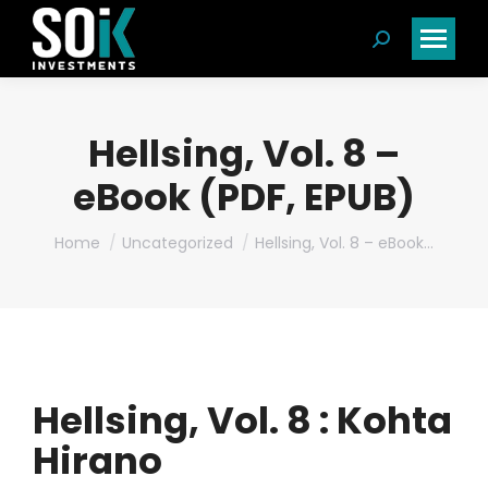
Search:
Hellsing, Vol. 8 –
eBook (PDF, EPUB)
You are here:
Home
Uncategorized
Hellsing, Vol. 8 – eBook…
Hellsing, Vol. 8 : Kohta
Hirano