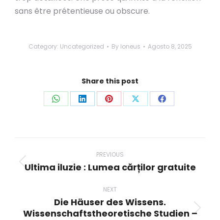
sans être prétentieuse ou obscure.
Category:
Uncategorized
By
loneus
Agosto 8, 2025
Share this post
Share
Share
Share
Share
Share
on
on
on
on
on
WhatsApp
LinkedIn
Pinterest
X
Facebook
Post
navigation
PREVIOUS
Ultima iluzie : Lumea cărților gratuite
Previous
post:
NEXT
Die Häuser des Wissens.
Wissenschaftstheoretische Studien –
Next