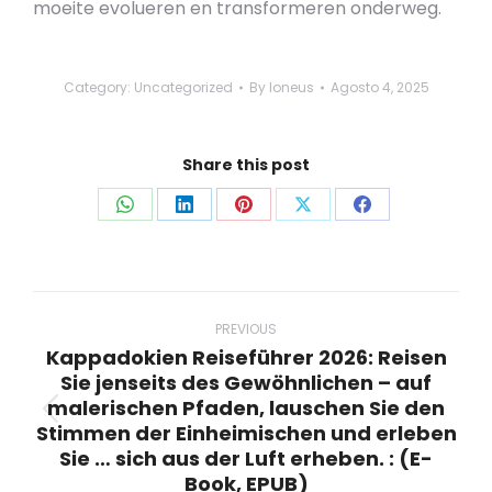
moeite evolueren en transformeren onderweg.
Category:
Uncategorized
By
loneus
Agosto 4, 2025
Share this post
Share
Share
Share
Share
Share
on
on
on
on
on
WhatsApp
LinkedIn
Pinterest
X
Facebook
Post
navigation
PREVIOUS
Kappadokien Reiseführer 2026: Reisen
Sie jenseits des Gewöhnlichen – auf
malerischen Pfaden, lauschen Sie den
Previous
Stimmen der Einheimischen und erleben
post:
Sie … sich aus der Luft erheben. : (E-
Book, EPUB)