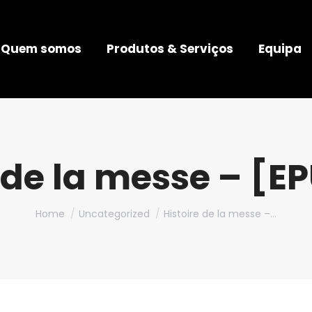
Quem somos
Produtos & Serviços
Equipa
 de la messe – [E
You are here:
Home
Uncategorized
Histoire de la messe –…