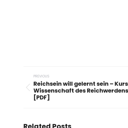
Post
PREVIOUS
navigation
Reichsein will gelernt sein – Kurst
Wissenschaft des Reichwerdens 
Previous
[PDF]
post:
Related Posts