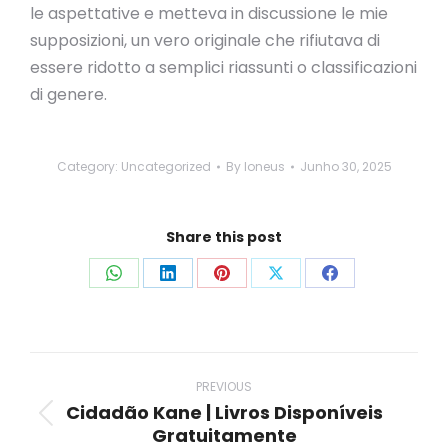
le aspettative e metteva in discussione le mie
supposizioni, un vero originale che rifiutava di
essere ridotto a semplici riassunti o classificazioni
di genere.
Category:
Uncategorized
By
loneus
Junho 30, 2025
Share this post
Share
Share
Share
Share
Share
on
on
on
on
on
WhatsApp
LinkedIn
Pinterest
X
Facebook
Post
navigation
PREVIOUS
Cidadão Kane | Livros Disponíveis
Previous
Gratuitamente