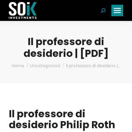
Search:
Il professore di
desiderio | [PDF]
You are here:
Home
Uncategorized
Il professore di desiderio |…
Il professore di
desiderio Philip Roth