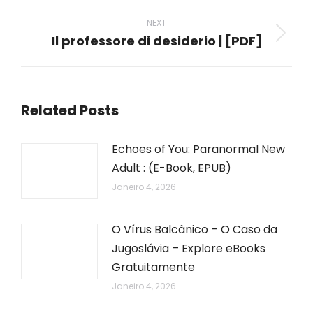
post:
NEXT
Il professore di desiderio | [PDF]
Next
post:
Related Posts
Echoes of You: Paranormal New
Adult : (E-Book, EPUB)
Janeiro 4, 2026
O Vírus Balcânico – O Caso da
Jugoslávia – Explore eBooks
Gratuitamente
Janeiro 4, 2026