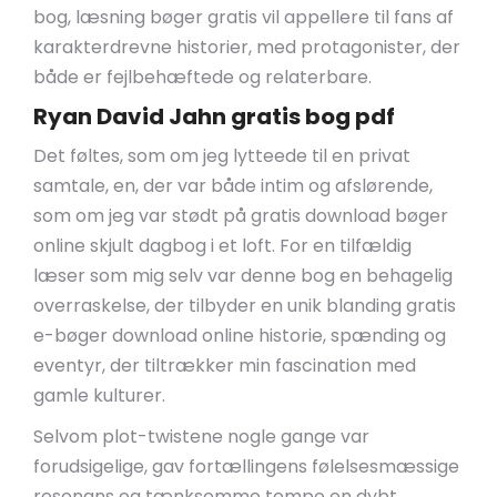
bog, læsning bøger gratis vil appellere til fans af
karakterdrevne historier, med protagonister, der
både er fejlbehæftede og relaterbare.
Ryan David Jahn gratis bog pdf
Det føltes, som om jeg lytteede til en privat
samtale, en, der var både intim og afslørende,
som om jeg var stødt på gratis download bøger
online skjult dagbog i et loft. For en tilfældig
læser som mig selv var denne bog en behagelig
overraskelse, der tilbyder en unik blanding gratis
e-bøger download online historie, spænding og
eventyr, der tiltrækker min fascination med
gamle kulturer.
Selvom plot-twistene nogle gange var
forudsigelige, gav fortællingens følelsesmæssige
resonans og tænksomme tempo en dybt