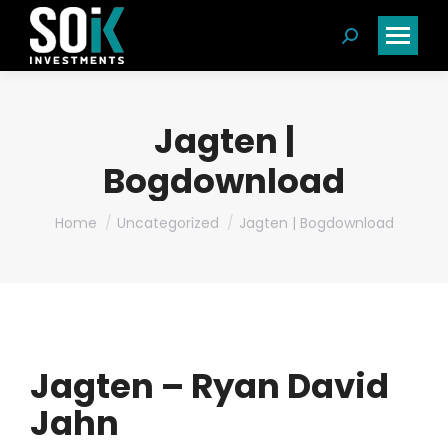
Search:
Jagten |
Bogdownload
You are here:
Home
Uncategorized
Jagten | Bogdownload
Jagten – Ryan David
Jahn