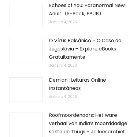
Echoes of You: Paranormal New
Adult : (E-Book, EPUB)
Janeiro 4, 2026
O Vírus Balcânico – O Caso da
Jugoslávia – Explore eBooks
Gratuitamente
Janeiro 4, 2026
Demian : Leituras Online
Instantâneas
Janeiro 4, 2026
Roofmoordenaars: Het ware
verhaal van India’s moorddadige
sekte de Thugs – Je leesarchief