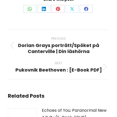
Share
Share
Share
Share
Share
on
on
on
on
on
WhatsApp
LinkedIn
Pinterest
X
Facebook
Post
navigation
PREVIOUS
Dorian Grays porträtt/Spöket på
Previous
Canterville | Din läshörna
post:
NEXT
Pukovnik Beethoven : [E-Book PDF]
Next
post:
Related Posts
Echoes of You: Paranormal New