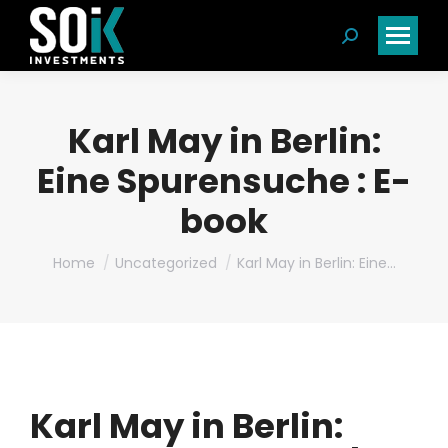
Search:
Karl May in Berlin:
Eine Spurensuche : E-
book
You are here:
Home
Uncategorized
Karl May in Berlin: Eine…
Karl May in Berlin: