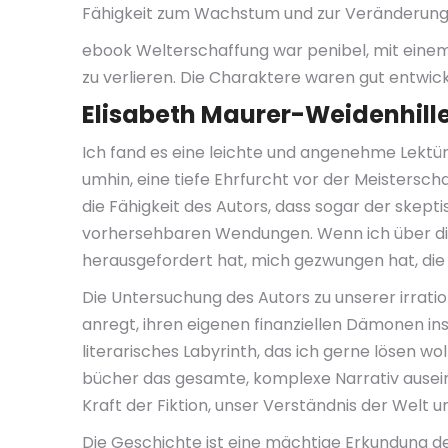
Fähigkeit zum Wachstum und zur Veränderung,
ebook Welterschaffung war penibel, mit einem 
zu verlieren. Die Charaktere waren gut entwick
Elisabeth Maurer-Weidenhil
Ich fand es eine leichte und angenehme Lektür
umhin, eine tiefe Ehrfurcht vor der Meisterschaf
die Fähigkeit des Autors, dass sogar der skept
vorhersehbaren Wendungen. Wenn ich über die
herausgefordert hat, mich gezwungen hat, die W
Die Untersuchung des Autors zu unserer irrati
anregt, ihren eigenen finanziellen Dämonen ins
literarisches Labyrinth, das ich gerne lösen w
bücher das gesamte, komplexe Narrativ auseina
Kraft der Fiktion, unser Verständnis der Welt u
Die Geschichte ist eine mächtige Erkundung de