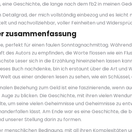
 eine Geschichte, die lange nach dem fb2 in meinen Ged
Detailgrad, der mich vollständig einbezog und es leicht 
elt und nachvollziehbar, voller Feinheiten und Widersprü
ler zusammenfassung
e, perfekt für einen faulen Sonntagnachmittag. Während i
t des Autors zu empfinden, die Worte flossen wie ein Fluss,
ischste Leser sich in die Erzählung hineinziehen lassen ka
ses Buch nachdenke, bin ich erstaunt über die Art und 
elt aus einer anderen lesen zu sehen, wie ein Schlüssel, 
onalen Beziehung zum Geld ist eine faszinierende, wenn a
 Auge zu blicken. Die Geschichte, mit ihren vielen Wendu
ollte, um seine vielen Geheimnisse und Geheimnisse zu en
nderfallen lässt. Am Ende war es eine Geschichte, die bei
nd unserer Stellung darin zu formen.
r menschlichen Bedingung, mit all ihren Komplexitäten und