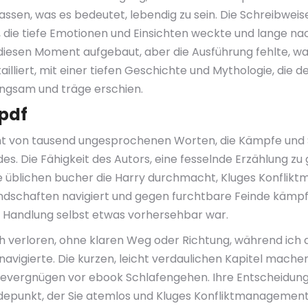
rfassen, was es bedeutet, lebendig zu sein. Die Schreibwe
 die tiefe Emotionen und Einsichten weckte und lange n
uf diesen Moment aufgebaut, aber die Ausführung fehlte, 
illiert, mit einer tiefen Geschichte und Mythologie, die d
gsam und träge erschien.
pdf
icht von tausend ungesprochenen Worten, die Kämpfe und 
s. Die Fähigkeit des Autors, eine fesselnde Erzählung zu g
ie üblichen bucher die Harry durchmacht, Kluges Konflik
ndschaften navigiert und gegen furchtbare Feinde kämpft
e Handlung selbst etwas vorhersehbar war.
inth verloren, ohne klaren Weg oder Richtung, während ich
vigierte. Die kurzen, leicht verdaulichen Kapitel mache
esevergnügen vor ebook Schlafengehen. Ihre Entscheidung 
depunkt, der Sie atemlos und Kluges Konfliktmanagement