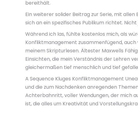
bereithält.
Ein weiterer solider Beitrag zur Serie, mit alle
sich an ein spezifisches Publikum richtet. Nicht
Während ich las, fühlte kostenlos mich, als wü
Konfliktmanagement zusammenfügend, auch wen
meinem Skripturlesen. Ältester Maxwells Fähig
Einsichten, die mein Verständnis der Lehren ve
gleichermaßen tief menschlich und tief gefall
A Sequence Kluges Konfliktmanagement Unease 
und die zum Nachdenken anregenden Themen m
Achterbahnritt, voller Wendungen, der mich auf
ist, die alles um Kreativität und Vorstellungskr