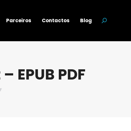
Parceiros
Contactos
Blog
Search:
 – EPUB PDF
F