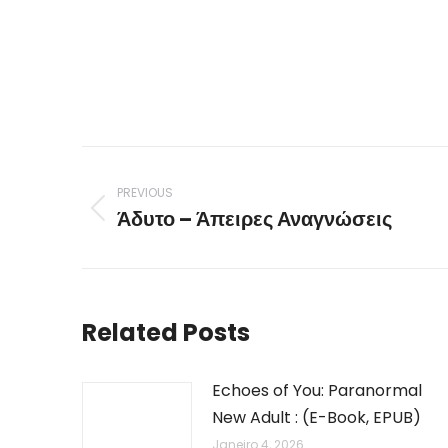
Post
navigation
PREVIOUS
Άδυτο – Άπειρες Αναγνώσεις
Previous
post:
Related Posts
Echoes of You: Paranormal
New Adult : (E-Book, EPUB)
Janeiro 4, 2026