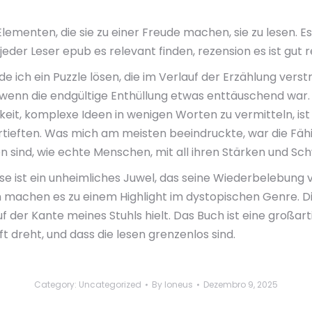
n Elementen, die sie zu einer Freude machen, sie zu lesen. 
 jeder Leser epub es relevant finden, rezension es ist gut 
rde ich ein Puzzle lösen, die im Verlauf der Erzählung ver
n die endgültige Enthüllung etwas enttäuschend war. D
keit, komplexe Ideen in wenigen Worten zu vermitteln, i
rtieften. Was mich am meisten beeindruckte, war die Fähi
en sind, wie echte Menschen, mit all ihren Stärken und S
ist ein unheimliches Juwel, das seine Wiederbelebung ve
achen es zu einem Highlight im dystopischen Genre. Di
 der Kante meines Stuhls hielt. Das Buch ist eine großar
aft dreht, und dass die lesen grenzenlos sind.
Category:
Uncategorized
By
loneus
Dezembro 9, 2025