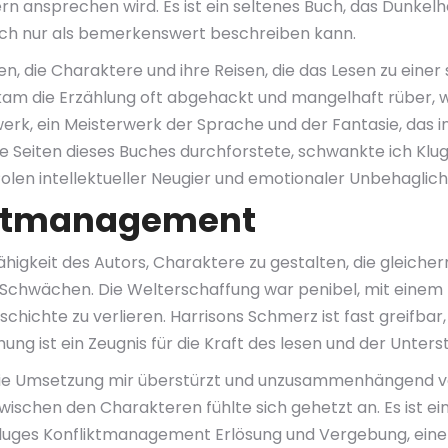
esern ansprechen wird. Es ist ein seltenes Buch, das Dunke
e ich nur als bemerkenswert beschreiben kann.
ben, die Charaktere und ihre Reisen, die das Lesen zu ei
am die Erzählung oft abgehackt und mangelhaft rüber, wie
rk, ein Meisterwerk der Sprache und der Fantasie, das i
ie Seiten dieses Buches durchforstete, schwankte ich Kl
Polen intellektueller Neugier und emotionaler Unbehaglich
iktmanagement
gkeit des Autors, Charaktere zu gestalten, die gleicherm
 Schwächen. Die Welterschaffung war penibel, mit einem 
chichte zu verlieren. Harrisons Schmerz ist fast greifbar,
ng ist ein Zeugnis für die Kraft des lesen und der Unters
e Umsetzung mir überstürzt und unzusammenhängend vor, 
schen den Charakteren fühlte sich gehetzt an. Es ist ein
 Kluges Konfliktmanagement Erlösung und Vergebung, eine