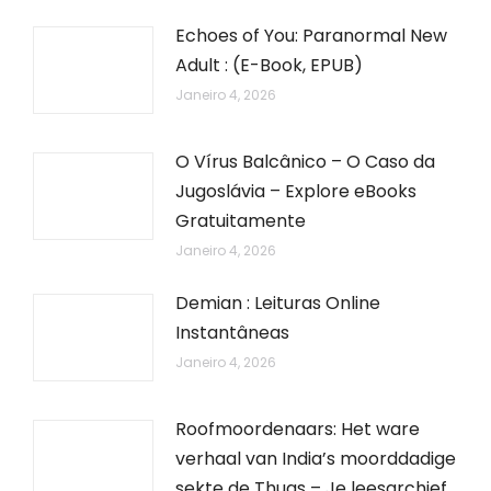
Echoes of You: Paranormal New
Adult : (E-Book, EPUB)
Janeiro 4, 2026
O Vírus Balcânico – O Caso da
Jugoslávia – Explore eBooks
Gratuitamente
Janeiro 4, 2026
Demian : Leituras Online
Instantâneas
Janeiro 4, 2026
Roofmoordenaars: Het ware
verhaal van India’s moorddadige
sekte de Thugs – Je leesarchief