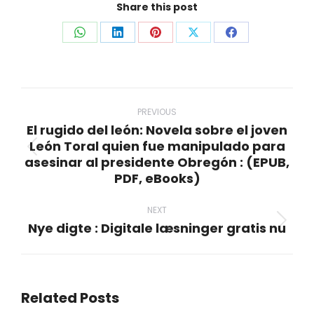
Share this post
Share
Share
Share
Share
Share
on
on
on
on
on
WhatsApp
LinkedIn
Pinterest
X
Facebook
Post
navigation
PREVIOUS
El rugido del león: Novela sobre el joven
León Toral quien fue manipulado para
Previous
asesinar al presidente Obregón : (EPUB,
post:
PDF, eBooks)
NEXT
Nye digte : Digitale læsninger gratis nu
Next
post:
Related Posts