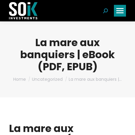
Search:
La mare aux
banquiers | eBook
(PDF, EPUB)
You are here:
Home
Uncategorized
La mare aux banquiers |…
La mare aux