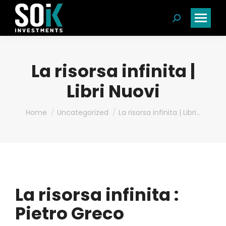
Search:
La risorsa infinita |
Libri Nuovi
You are here:
Home
Uncategorized
La risorsa infinita | Libri…
La risorsa infinita :
Pietro Greco