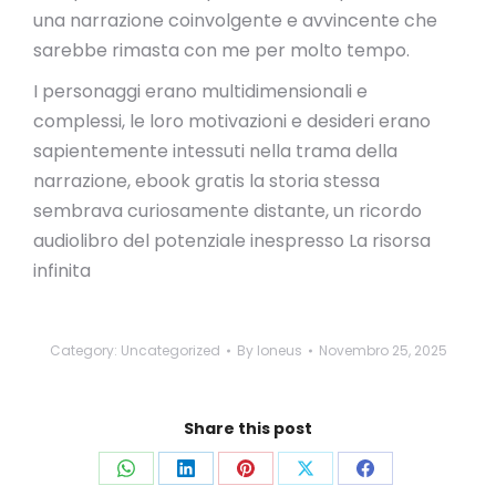
una narrazione coinvolgente e avvincente che
sarebbe rimasta con me per molto tempo.
I personaggi erano multidimensionali e
complessi, le loro motivazioni e desideri erano
sapientemente intessuti nella trama della
narrazione, ebook gratis la storia stessa
sembrava curiosamente distante, un ricordo
audiolibro del potenziale inespresso La risorsa
infinita
Category:
Uncategorized
By
loneus
Novembro 25, 2025
Share this post
Share
Share
Share
Share
Share