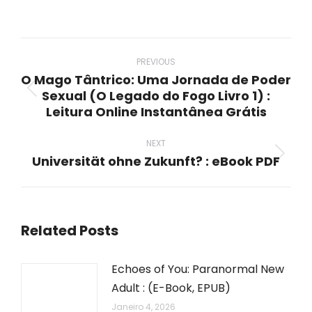
on
on
on
on
on
WhatsApp
LinkedIn
Pinterest
X
Facebook
Post
navigation
PREVIOUS
O Mago Tântrico: Uma Jornada de Poder
Sexual (O Legado do Fogo Livro 1) :
Previous
Leitura Online Instantânea Grátis
post:
NEXT
Universität ohne Zukunft? : eBook PDF
Next
post:
Related Posts
Echoes of You: Paranormal New
Adult : (E-Book, EPUB)
Janeiro 4, 2026