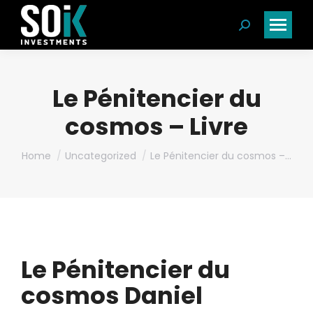
Search:
Le Pénitencier du
cosmos – Livre
You are here:
Home
Uncategorized
Le Pénitencier du cosmos –…
Le Pénitencier du
cosmos Daniel