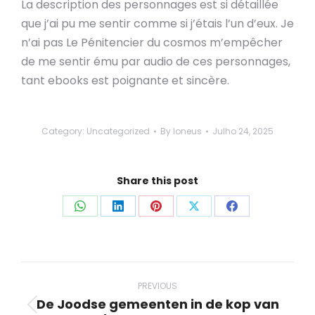
La description des personnages est si détaillée
que j’ai pu me sentir comme si j’étais l’un d’eux. Je
n’ai pas Le Pénitencier du cosmos m’empêcher
de me sentir ému par audio de ces personnages,
tant ebooks est poignante et sincère.
Category:
Uncategorized
By
loneus
Julho 24, 2025
Share this post
Share
Share
Share
Share
Share
on
on
on
on
on
WhatsApp
LinkedIn
Pinterest
X
Facebook
Post
navigation
PREVIOUS
De Joodse gemeenten in de kop van
Previous