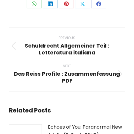
Share
Share
Share
Share
Share
on
on
on
on
on
WhatsApp
LinkedIn
Pinterest
X
Facebook
Post
navigation
PREVIOUS
Schuldrecht Allgemeiner Teil :
Previous
Letteratura italiana
post:
NEXT
Das Reiss Profile : Zusammenfassung
Next
PDF
post:
Related Posts
Echoes of You: Paranormal New